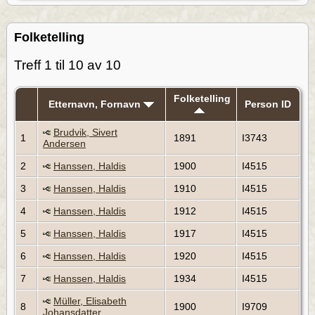
Folketelling
Treff 1 til 10 av 10
Folketelling
Etternavn, Fornavn
Person ID
Brudvik, Sivert
1
1891
I3743
Andersen
2
Hanssen, Haldis
1900
I4515
3
Hanssen, Haldis
1910
I4515
4
Hanssen, Haldis
1912
I4515
5
Hanssen, Haldis
1917
I4515
6
Hanssen, Haldis
1920
I4515
7
Hanssen, Haldis
1934
I4515
Müller, Elisabeth
8
1900
I9709
Johansdatter