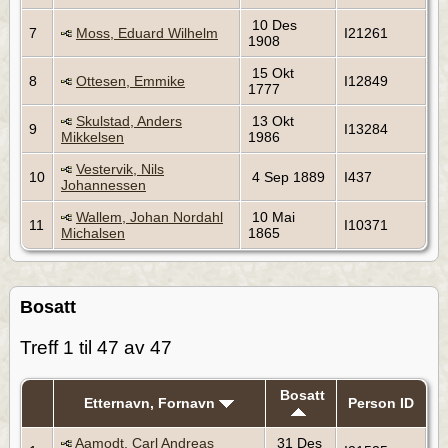
10 Des
7
Moss, Eduard Wilhelm
I21261
1908
15 Okt
8
Ottesen, Emmike
I12849
1777
Skulstad, Anders
13 Okt
9
I13284
Mikkelsen
1986
Vestervik, Nils
10
4 Sep 1889
I437
Johannessen
Wallem, Johan Nordahl
10 Mai
11
I10371
Michalsen
1865
Bosatt
Treff 1 til 47 av 47
Bosatt
Etternavn, Fornavn
Person ID
Aamodt, Carl Andreas
31 Des