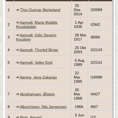
25
1
Thor Gunnar Bjerkeland
Des
I20989
2014
Aamodt, Marie Matilde
1 Apr
2
I2942
Knudsdatter
1936
Aamodt, Odin Severin
28 Mai
3
I8080
Knudsen
1917
25 Okt
4
Aamodt, Thorleif Birger
I22143
2003
5 Aug
5
Aamodt, Valter Emil
I22141
1989
22
6
Aaning, Jens Zakarias
Mar
I18988
1985
25
7
Abrahamsen, Øistein
Mar
I4427
1968
8
Albrechtsen, Nils Jørgensen
1966
I667
3 Jun
9
Alver, Amund
I72