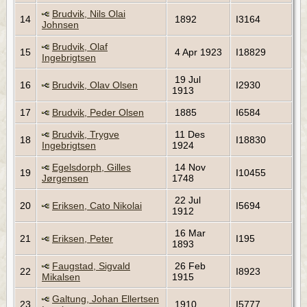
Brudvik, Nils Olai
14
1892
I3164
Johnsen
Brudvik, Olaf
15
4 Apr 1923
I18829
Ingebrigtsen
19 Jul
16
Brudvik, Olav Olsen
I2930
1913
17
Brudvik, Peder Olsen
1885
I6584
Brudvik, Trygve
11 Des
18
I18830
Ingebrigtsen
1924
Egelsdorph, Gilles
14 Nov
19
I10455
Jørgensen
1748
22 Jul
20
Eriksen, Cato Nikolai
I5694
1912
16 Mar
21
Eriksen, Peter
I195
1893
Faugstad, Sigvald
26 Feb
22
I8923
Mikalsen
1915
Galtung, Johan Ellertsen
23
1910
I5777