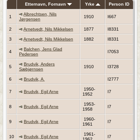
Etternavn, Fornavn
Yrke
Person ID
Albrechtsen, Nils
1
1910
I667
Jørgensen
2
Arnetvedt, Nils Mikkelsen
1877
I8331
3
Arnetvedt, Nils Mikkelsen
1882
I8331
Balchen, Jens Glad
4
I7053
Pedersen
Brudvik, Anders
5
1910
I3728
Sæbjørnsen
6
Brudvik, A.
I2777
1950-
7
Brudvik, Egil Arne
I7
1952
1953-
8
Brudvik, Egil Arne
I7
1958
1960-
9
Brudvik, Egil Arne
I7
1961
1961-
10
Brudvik, Egil Arne
I7
1962