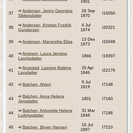
1901
Andersen, Jenny Georgine
26 Sep
37
I15050
Sibbesdatter
1870
Andersen, Kristian Fredrik
4 Jul
38
I20321
Gundersen
1874
13 Des
39
Andersen, Margrethe Elisa
I15048
1873
Arnesen, Laura Jensine
40
1866
I19397
Lauritsdatter
Arnestad, Lassine Malene
25 Apr
41
I22176
Larsdatter
1846
9 Jul
42
Balchen, Ahlert
I7148
1819
Balchen, Anna Helena
43
1801
I7160
Jensdatter
Balchen, Antonette Helene
31 Mar
44
I7188
Ludvigsdatter
1848
15 Jul
45
Balchen, Birger Hansen
I7210
1897