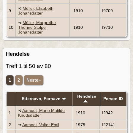
Müller, Elisabeth
9
1910
I9709
Johansdatter
Müller, Margrethe
10
Thorine Stolpe
1910
I9710
Johansdatter
Hendelse
Treff 1 til 50 av 80
1
2
Neste»
Hendelse
Etternavn, Fornavn
Person ID
Aamodt, Marie Matilde
1
1910
I2942
Knudsdatter
2
Aamodt, Valter Emil
1975
I22141