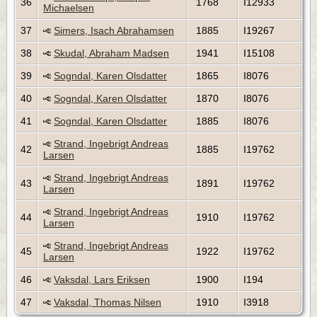
36
1768
I12933
Michaelsen
37
Simers, Isach Abrahamsen
1885
I19267
38
Skudal, Abraham Madsen
1941
I15108
39
Sogndal, Karen Olsdatter
1865
I8076
40
Sogndal, Karen Olsdatter
1870
I8076
41
Sogndal, Karen Olsdatter
1885
I8076
Strand, Ingebrigt Andreas
42
1885
I19762
Larsen
Strand, Ingebrigt Andreas
43
1891
I19762
Larsen
Strand, Ingebrigt Andreas
44
1910
I19762
Larsen
Strand, Ingebrigt Andreas
45
1922
I19762
Larsen
46
Vaksdal, Lars Eriksen
1900
I194
47
Vaksdal, Thomas Nilsen
1910
I3918