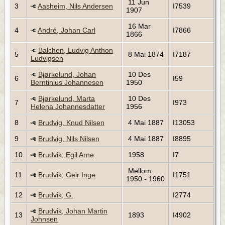
11 Jun
3
Aasheim, Nils Andersen
I7539
1907
16 Mar
4
André, Johan Carl
I7866
1866
Balchen, Ludvig Anthon
5
8 Mai 1874
I7187
Ludvigsen
Bjørkelund, Johan
10 Des
6
I59
Berntinius Johannesen
1950
Bjørkelund, Marta
10 Des
7
I973
Helena Johannesdatter
1956
8
Brudvig, Knud Nilsen
4 Mai 1887
I13053
9
Brudvig, Nils Nilsen
4 Mai 1887
I8895
10
Brudvik, Egil Arne
1958
I7
Mellom
11
Brudvik, Geir Inge
I1751
1950 - 1960
12
Brudvik, G.
I2774
Brudvik, Johan Martin
13
1893
I4902
Johnsen