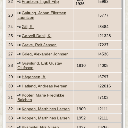
22
Frantzen, Ingolf Filip
I5982
1936
Galtung, Johan Ellertsen
23
I5777
Lauritzen
24
Gill, R.
I3484
25
Gørvell-Dahll, K.
I21328
26
Greve, Rolf Jansen
I7237
27
Grieg, Alexander Johnsen
I4536
Grønlund, Erik Gustav
28
1910
I4008
Olufsson
29
Hågensen, Å.
I6797
30
Hatland, Andreas Iversen
I22016
Kooter, Marie Fredrikke
31
I7103
Balchen
32
Koppen, Marthines Larsen
1909
I2111
33
Koppen, Marthines Larsen
1952
I2111
34
Kvamstø, Nils Nilsen
1927
I3266