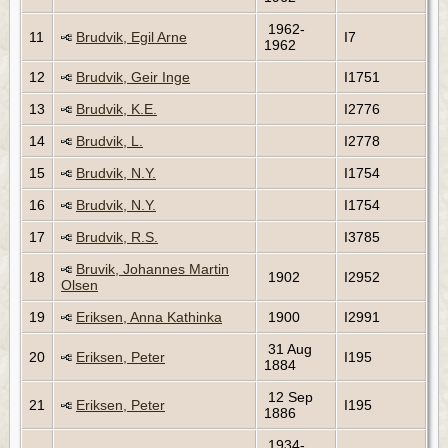
1962-
11
Brudvik, Egil Arne
I7
1962
12
Brudvik, Geir Inge
I1751
13
Brudvik, K.E.
I2776
14
Brudvik, L.
I2778
15
Brudvik, N.Y.
I1754
16
Brudvik, N.Y.
I1754
17
Brudvik, R.S.
I3785
Bruvik, Johannes Martin
18
1902
I2952
Olsen
19
Eriksen, Anna Kathinka
1900
I2991
31 Aug
20
Eriksen, Peter
I195
1884
12 Sep
21
Eriksen, Peter
I195
1886
1934-