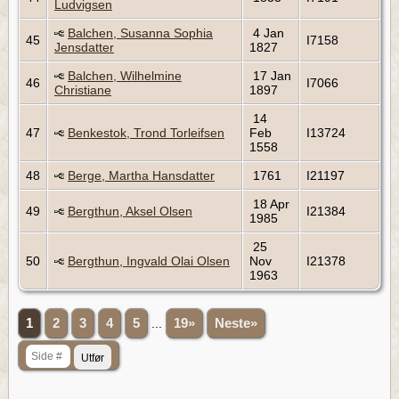
Ludvigsen
Balchen, Susanna Sophia
4 Jan
45
I7158
Jensdatter
1827
Balchen, Wilhelmine
17 Jan
46
I7066
Christiane
1897
14
47
Benkestok, Trond Torleifsen
Feb
I13724
1558
48
Berge, Martha Hansdatter
1761
I21197
18 Apr
49
Bergthun, Aksel Olsen
I21384
1985
25
50
Bergthun, Ingvald Olai Olsen
Nov
I21378
1963
1
2
3
4
5
...
19»
Neste»