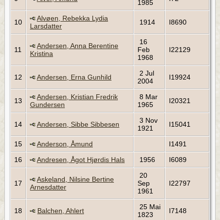
1985
Alvøen, Rebekka Lydia
10
1914
I8690
Larsdatter
16
Andersen, Anna Berentine
11
Feb
I22129
Kristina
1968
2 Jul
12
Andersen, Erna Gunhild
I19924
2004
Andersen, Kristian Fredrik
8 Mar
13
I20321
Gundersen
1965
3 Nov
14
Andersen, Sibbe Sibbesen
I15041
1921
15
Anderson, Åmund
I1491
16
Andresen, Ågot Hjørdis Hals
1956
I6089
20
Askeland, Nilsine Bertine
17
Sep
I22797
Arnesdatter
1961
25 Mai
18
Balchen, Ahlert
I7148
1823