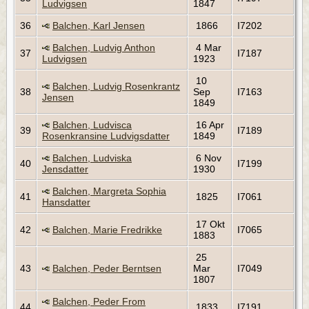
Ludvigsen
1847
36
Balchen, Karl Jensen
1866
I7202
Balchen, Ludvig Anthon
4 Mar
37
I7187
Ludvigsen
1923
10
Balchen, Ludvig Rosenkrantz
38
Sep
I7163
Jensen
1849
Balchen, Ludvisca
16 Apr
39
I7189
Rosenkransine Ludvigsdatter
1849
Balchen, Ludviska
6 Nov
40
I7199
Jensdatter
1930
Balchen, Margreta Sophia
41
1825
I7061
Hansdatter
17 Okt
42
Balchen, Marie Fredrikke
I7065
1883
25
43
Balchen, Peder Berntsen
Mar
I7049
1807
Balchen, Peder From
44
1833
I7191