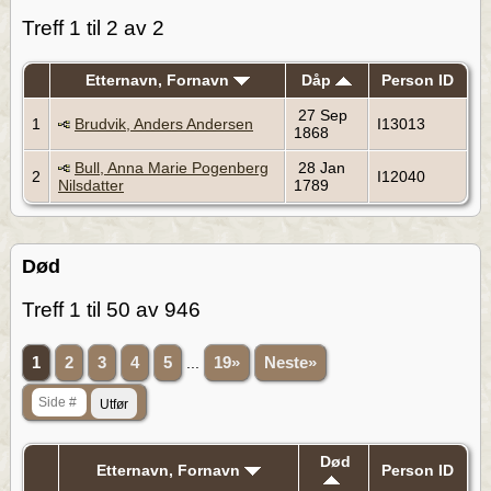
Treff 1 til 2 av 2
Etternavn, Fornavn
Dåp
Person ID
27 Sep
1
Brudvik, Anders Andersen
I13013
1868
Bull, Anna Marie Pogenberg
28 Jan
2
I12040
Nilsdatter
1789
Død
Treff 1 til 50 av 946
1
2
3
4
5
...
19»
Neste»
Død
Etternavn, Fornavn
Person ID