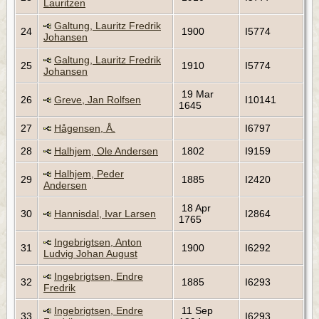
Lauritzen
Galtung, Lauritz Fredrik
24
1900
I5774
Johansen
Galtung, Lauritz Fredrik
25
1910
I5774
Johansen
19 Mar
26
Greve, Jan Rolfsen
I10141
1645
27
Hågensen, Å.
I6797
28
Halhjem, Ole Andersen
1802
I9159
Halhjem, Peder
29
1885
I2420
Andersen
18 Apr
30
Hannisdal, Ivar Larsen
I2864
1765
Ingebrigtsen, Anton
31
1900
I6292
Ludvig Johan August
Ingebrigtsen, Endre
32
1885
I6293
Fredrik
Ingebrigtsen, Endre
11 Sep
33
I6293