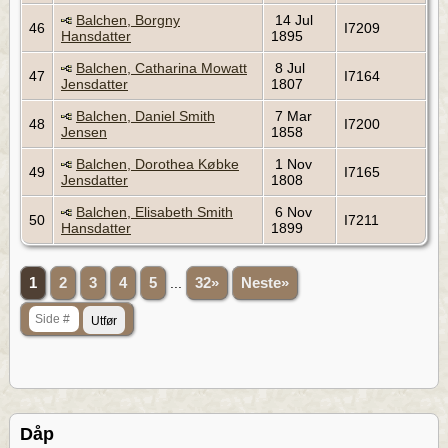
Balchen, Borgny
14 Jul
46
I7209
Hansdatter
1895
Balchen, Catharina Mowatt
8 Jul
47
I7164
Jensdatter
1807
Balchen, Daniel Smith
7 Mar
48
I7200
Jensen
1858
Balchen, Dorothea Købke
1 Nov
49
I7165
Jensdatter
1808
Balchen, Elisabeth Smith
6 Nov
50
I7211
Hansdatter
1899
1
2
3
4
5
...
32»
Neste»
Dåp