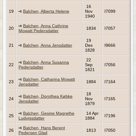
16
19
Balchen, Alberta Helene
Nov
I7099
1940
Balchen, Anna Cathrine
20
1834
I7057
Mowatt Pedersdatter
19
21
Balchen, Anna Jensdatter
Des
I9666
1828
22
Balchen, Anna Susanna
22
Sep
I7056
Pedersdatter
1821
Balchen, Catharina Mowatt
23
1884
I7164
Jensdatter
18
Balchen, Dorothea Købke
24
Nov
I7165
Jensdatter
1879
Balchen, Gesine Magrethe
14 Apr
25
I7196
Ludvigsdatter
1884
Balchen, Hans Berent
26
1813
I7050
Pedersen Glad