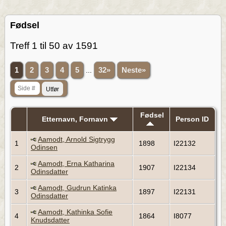
Fødsel
Treff 1 til 50 av 1591
1
2
3
4
5
...
32»
Neste»
Fødsel
Etternavn, Fornavn
Person ID
Aamodt, Arnold Sigtrygg
1
1898
I22132
Odinsen
Aamodt, Erna Katharina
2
1907
I22134
Odinsdatter
Aamodt, Gudrun Katinka
3
1897
I22131
Odinsdatter
Aamodt, Kathinka Sofie
4
1864
I8077
Knudsdatter