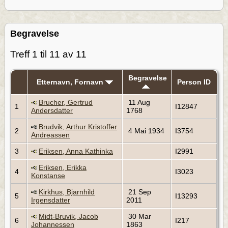
Begravelse
Treff 1 til 11 av 11
Begravelse
Etternavn, Fornavn
Person ID
Brucher, Gertrud
11 Aug
1
I12847
Andersdatter
1768
Brudvik, Arthur Kristoffer
2
4 Mai 1934
I3754
Andreassen
3
Eriksen, Anna Kathinka
I2991
Eriksen, Erikka
4
I3023
Konstanse
Kirkhus, Bjarnhild
21 Sep
5
I13293
Irgensdatter
2011
Midt-Bruvik, Jacob
30 Mar
6
I217
Johannessen
1863