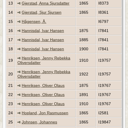
13
Gjerstad, Anna Sjursdatter
1865
I8373
14
Gjerstad, Sjur Sjursen
1865
I8361
15
Hågensen, Å.
I6797
16
Hannisdal, Ivar Hansen
1875
I7841
17
Hannisdal, Ivar Hansen
1885
I7841
18
Hannisdal, Ivar Hansen
1900
I7841
Henriksen, Jenny Rebekka
19
1910
I19757
Oliversdatter
Henriksen, Jenny Rebekka
20
1922
I19757
Oliversdatter
21
Henriksen, Oliver Olaus
1875
I19767
22
Henriksen, Oliver Olaus
1891
I19767
23
Henriksen, Oliver Olaus
1910
I19767
24
Hopland, Jon Rasmussen
1865
I2581
25
Johnsen, Johannes
1865
I19847