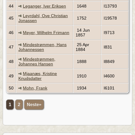
44
Leganger, Iver Eriksen
1648
I13793
Leyrdahl, Ove Christian
45
1752
I19578
Jonassen
14 Jun
46
Meyer, Wilhelm Frimann
I9713
1857
Mindestrømmen, Hans
25 Apr
47
I831
Johannessen
1884
Mindestrømmen,
48
1888
I8849
Johannes Hansen
Mjaanæs, Kristine
49
1910
I4600
Knudsdatter
50
Mohn, Frank
1934
I6101
1
2
Neste»