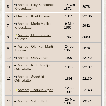
Aamodt, Kitty Konstance
14 Okt
5
I8078
Knudsdatter
1871
6
Aamodt, Knut Odinsen
1914
I22136
Aamodt, Marie Matilde
9 Mar
7
I2942
Knudsdatter
1863
Aamodt, Odin Severin
8
1869
I8080
Knudsen
Aamodt, Olaf Karl Martin
24 Jun
9
I8079
Knudsen
1867
10
Aamodt, Olav Johan
1907
I22142
Aamodt, Ruth Bergljot
11
1916
I22137
Odinsdatter
Aamodt, Svanhild
12
1895
I22130
Odinsdatter
12 Jun
13
Aamodt, Thorleif Birger
I22143
1909
25 Mar
14
Aamodt, Valter Emil
I22141
1902