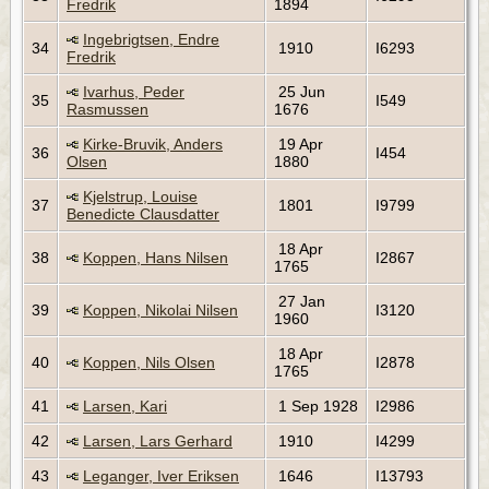
Fredrik
1894
Ingebrigtsen, Endre
34
1910
I6293
Fredrik
Ivarhus, Peder
25 Jun
35
I549
Rasmussen
1676
Kirke-Bruvik, Anders
19 Apr
36
I454
Olsen
1880
Kjelstrup, Louise
37
1801
I9799
Benedicte Clausdatter
18 Apr
38
Koppen, Hans Nilsen
I2867
1765
27 Jan
39
Koppen, Nikolai Nilsen
I3120
1960
18 Apr
40
Koppen, Nils Olsen
I2878
1765
41
Larsen, Kari
1 Sep 1928
I2986
42
Larsen, Lars Gerhard
1910
I4299
43
Leganger, Iver Eriksen
1646
I13793