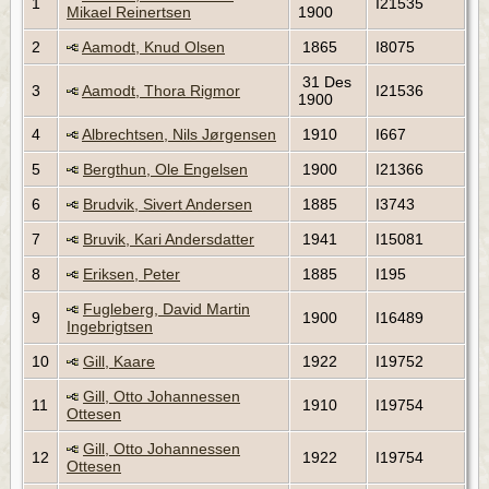
1
I21535
Mikael Reinertsen
1900
2
Aamodt, Knud Olsen
1865
I8075
31 Des
3
Aamodt, Thora Rigmor
I21536
1900
4
Albrechtsen, Nils Jørgensen
1910
I667
5
Bergthun, Ole Engelsen
1900
I21366
6
Brudvik, Sivert Andersen
1885
I3743
7
Bruvik, Kari Andersdatter
1941
I15081
8
Eriksen, Peter
1885
I195
Fugleberg, David Martin
9
1900
I16489
Ingebrigtsen
10
Gill, Kaare
1922
I19752
Gill, Otto Johannessen
11
1910
I19754
Ottesen
Gill, Otto Johannessen
12
1922
I19754
Ottesen