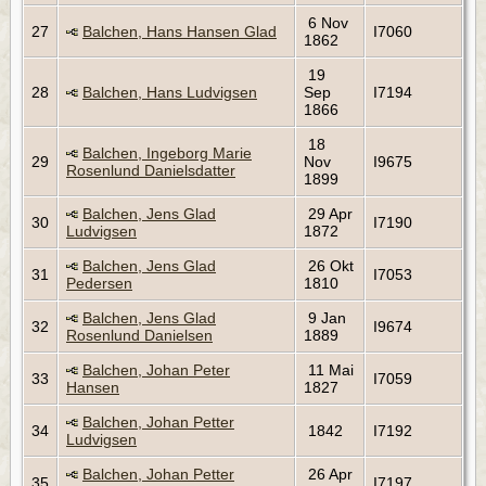
6 Nov
27
Balchen, Hans Hansen Glad
I7060
1862
19
28
Balchen, Hans Ludvigsen
Sep
I7194
1866
18
Balchen, Ingeborg Marie
29
Nov
I9675
Rosenlund Danielsdatter
1899
Balchen, Jens Glad
29 Apr
30
I7190
Ludvigsen
1872
Balchen, Jens Glad
26 Okt
31
I7053
Pedersen
1810
Balchen, Jens Glad
9 Jan
32
I9674
Rosenlund Danielsen
1889
Balchen, Johan Peter
11 Mai
33
I7059
Hansen
1827
Balchen, Johan Petter
34
1842
I7192
Ludvigsen
Balchen, Johan Petter
26 Apr
35
I7197