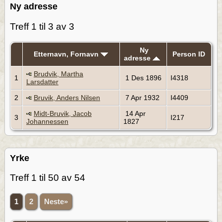
Ny adresse
Treff 1 til 3 av 3
Ny
Etternavn, Fornavn
Person ID
adresse
Brudvik, Martha
1
1 Des 1896
I4318
Larsdatter
2
Bruvik, Anders Nilsen
7 Apr 1932
I4409
Midt-Bruvik, Jacob
14 Apr
3
I217
Johannessen
1827
Yrke
Treff 1 til 50 av 54
1
2
Neste»