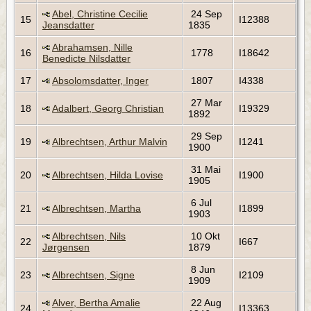
Abel, Christine Cecilie
24 Sep
15
I12388
Jeansdatter
1835
Abrahamsen, Nille
16
1778
I18642
Benedicte Nilsdatter
17
Absolomsdatter, Inger
1807
I4338
27 Mar
18
Adalbert, Georg Christian
I19329
1892
29 Sep
19
Albrechtsen, Arthur Malvin
I1241
1900
31 Mai
20
Albrechtsen, Hilda Lovise
I1900
1905
6 Jul
21
Albrechtsen, Martha
I1899
1903
Albrechtsen, Nils
10 Okt
22
I667
Jørgensen
1879
8 Jun
23
Albrechtsen, Signe
I2109
1909
Alver, Bertha Amalie
22 Aug
24
I13363