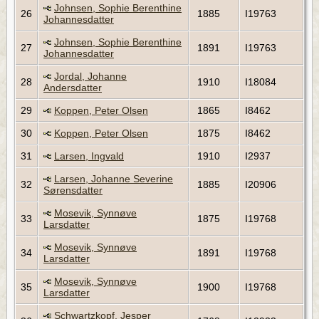
Johnsen, Sophie Berenthine
26
1885
I19763
Johannesdatter
Johnsen, Sophie Berenthine
27
1891
I19763
Johannesdatter
Jordal, Johanne
28
1910
I18084
Andersdatter
29
Koppen, Peter Olsen
1865
I8462
30
Koppen, Peter Olsen
1875
I8462
31
Larsen, Ingvald
1910
I2937
Larsen, Johanne Severine
32
1885
I20906
Sørensdatter
Mosevik, Synnøve
33
1875
I19768
Larsdatter
Mosevik, Synnøve
34
1891
I19768
Larsdatter
Mosevik, Synnøve
35
1900
I19768
Larsdatter
Schwartzkopf, Jesper