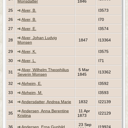
Monsdatter
1846
25
Alver, B.
I3573
26
Alver, B.
I70
27
Alver, E.
I3574
Alver, Johan Ludvig
28
1847
I13364
Monsen
29
Alver, K.
I3575
30
Alver, L.
I71
Alver, Wilhelm Theophilius
5 Mar
31
I13362
Severin Monsen
1845
32
Alvheim, E.
I3592
33
Alvheim, M.
I3593
34
Andersdatter, Andrea Marie
1832
I22139
Andersen, Anna Berentine
11 Apr
35
I22129
Kristina
1873
23 Sep
36
Andersen, Erna Gunhild
I19924