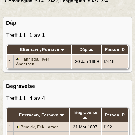
Breddegrad:
60.4113482,
Lengdegrad:
5.4771334
Dåp
Treff 1 til 1 av 1
Etternavn, Fornavn
Dåp
Person ID
Hannisdal, Iver
1
20 Jan 1889
I7618
Andersen
Begravelse
Treff 1 til 4 av 4
Begravelse
Etternavn, Fornavn
Person ID
1
Brudvik, Erik Larsen
21 Mar 1897
I192