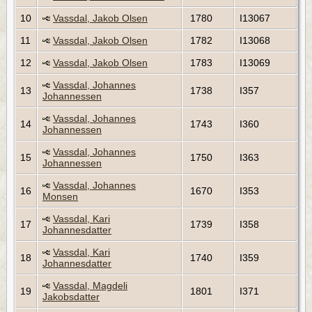
10
Vassdal, Jakob Olsen
1780
I13067
11
Vassdal, Jakob Olsen
1782
I13068
12
Vassdal, Jakob Olsen
1783
I13069
Vassdal, Johannes
13
1738
I357
Johannessen
Vassdal, Johannes
14
1743
I360
Johannessen
Vassdal, Johannes
15
1750
I363
Johannessen
Vassdal, Johannes
16
1670
I353
Monsen
Vassdal, Kari
17
1739
I358
Johannesdatter
Vassdal, Kari
18
1740
I359
Johannesdatter
Vassdal, Magdeli
19
1801
I371
Jakobsdatter