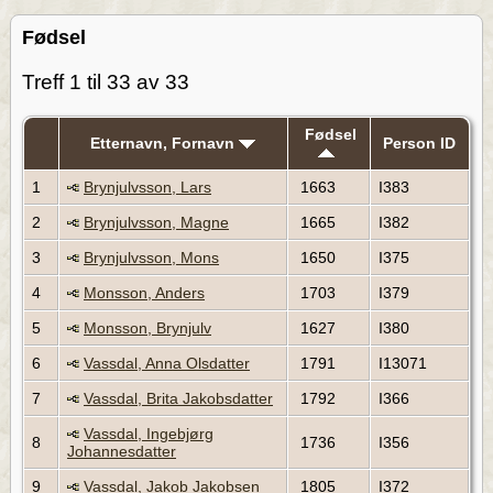
Fødsel
Treff 1 til 33 av 33
Fødsel
Etternavn, Fornavn
Person ID
1
Brynjulvsson, Lars
1663
I383
2
Brynjulvsson, Magne
1665
I382
3
Brynjulvsson, Mons
1650
I375
4
Monsson, Anders
1703
I379
5
Monsson, Brynjulv
1627
I380
6
Vassdal, Anna Olsdatter
1791
I13071
7
Vassdal, Brita Jakobsdatter
1792
I366
Vassdal, Ingebjørg
8
1736
I356
Johannesdatter
9
Vassdal, Jakob Jakobsen
1805
I372