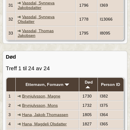
Vassdal, Synneva
31
1796
I369
Jakobsdatter
Vassdal, Synneva
32
1778
I13066
Olsdatter
Vassdal, Thomas
33
1795
I8095
Jakobsen
Død
Treff 1 til 24 av 24
Død
Etternavn, Fornavn
Person ID
1
Brynjulvsson, Magne
1730
I382
2
Brynjulvsson, Mons
1732
I375
3
Hana, Jakob Thomassen
1805
I364
4
Hana, Magdeli Olsdatter
1827
I365