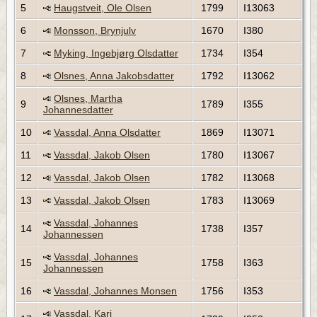
5
Haugstveit, Ole Olsen
1799
I13063
6
Monsson, Brynjulv
1670
I380
7
Myking, Ingebjørg Olsdatter
1734
I354
8
Olsnes, Anna Jakobsdatter
1792
I13062
Olsnes, Martha
9
1789
I355
Johannesdatter
10
Vassdal, Anna Olsdatter
1869
I13071
11
Vassdal, Jakob Olsen
1780
I13067
12
Vassdal, Jakob Olsen
1782
I13068
13
Vassdal, Jakob Olsen
1783
I13069
Vassdal, Johannes
14
1738
I357
Johannessen
Vassdal, Johannes
15
1758
I363
Johannessen
16
Vassdal, Johannes Monsen
1756
I353
Vassdal, Kari