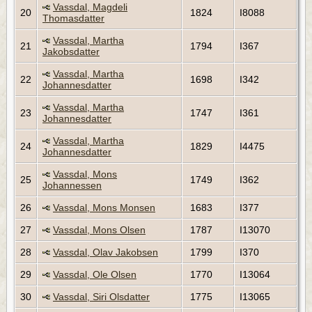
Vassdal, Magdeli
20
1824
I8088
Thomasdatter
Vassdal, Martha
21
1794
I367
Jakobsdatter
Vassdal, Martha
22
1698
I342
Johannesdatter
Vassdal, Martha
23
1747
I361
Johannesdatter
Vassdal, Martha
24
1829
I4475
Johannesdatter
Vassdal, Mons
25
1749
I362
Johannessen
26
Vassdal, Mons Monsen
1683
I377
27
Vassdal, Mons Olsen
1787
I13070
28
Vassdal, Olav Jakobsen
1799
I370
29
Vassdal, Ole Olsen
1770
I13064
30
Vassdal, Siri Olsdatter
1775
I13065