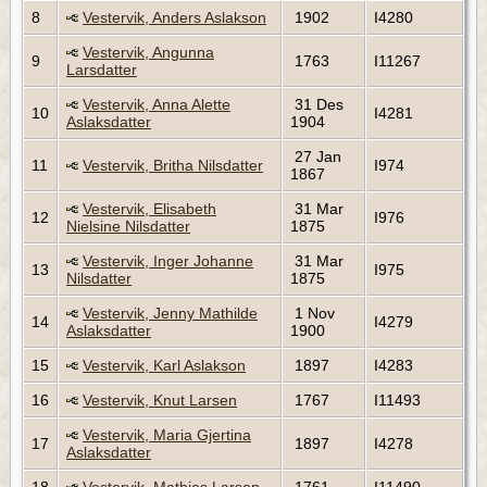
8
Vestervik, Anders Aslakson
1902
I4280
Vestervik, Angunna
9
1763
I11267
Larsdatter
Vestervik, Anna Alette
31 Des
10
I4281
Aslaksdatter
1904
27 Jan
11
Vestervik, Britha Nilsdatter
I974
1867
Vestervik, Elisabeth
31 Mar
12
I976
Nielsine Nilsdatter
1875
Vestervik, Inger Johanne
31 Mar
13
I975
Nilsdatter
1875
Vestervik, Jenny Mathilde
1 Nov
14
I4279
Aslaksdatter
1900
15
Vestervik, Karl Aslakson
1897
I4283
16
Vestervik, Knut Larsen
1767
I11493
Vestervik, Maria Gjertina
17
1897
I4278
Aslaksdatter
18
Vestervik, Mathias Larsen
1761
I11490