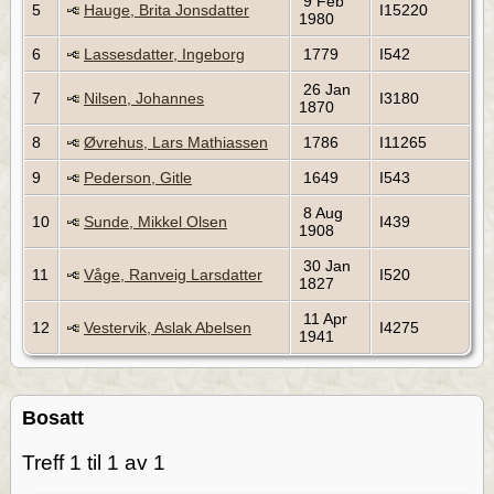
9 Feb
5
Hauge, Brita Jonsdatter
I15220
1980
6
Lassesdatter, Ingeborg
1779
I542
26 Jan
7
Nilsen, Johannes
I3180
1870
8
Øvrehus, Lars Mathiassen
1786
I11265
9
Pederson, Gitle
1649
I543
8 Aug
10
Sunde, Mikkel Olsen
I439
1908
30 Jan
11
Våge, Ranveig Larsdatter
I520
1827
11 Apr
12
Vestervik, Aslak Abelsen
I4275
1941
Bosatt
Treff 1 til 1 av 1