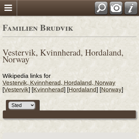
Familien Brudvik
Vestervik, Kvinnherad, Hordaland,
Norway
Wikipedia links for
Vestervik, Kvinnherad, Hordaland, Norway
[
Vestervik
] [
Kvinnherad
] [
Hordaland
] [
Norway
]