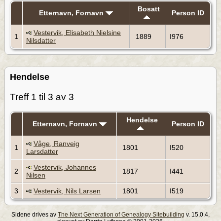
Bosatt
Etternavn, Fornavn
Person ID
Vestervik, Elisabeth Nielsine
1
1889
I976
Nilsdatter
Hendelse
Treff 1 til 3 av 3
Hendelse
Etternavn, Fornavn
Person ID
Våge, Ranveig
1
1801
I520
Larsdatter
Vestervik, Johannes
2
1817
I441
Nilsen
3
Vestervik, Nils Larsen
1801
I519
Sidene drives av
The Next Generation of Genealogy Sitebuilding
v. 15.0.4,