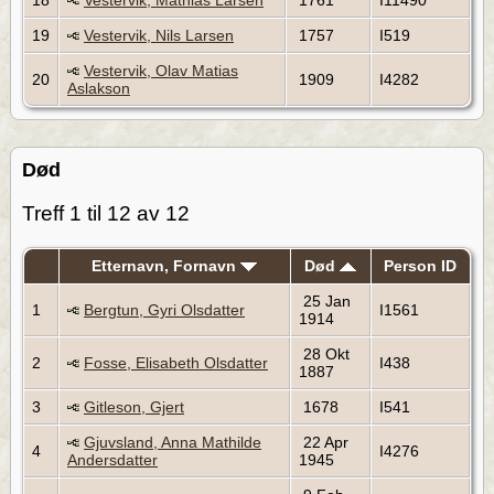
19
Vestervik, Nils Larsen
1757
I519
Vestervik, Olav Matias
20
1909
I4282
Aslakson
Død
Treff 1 til 12 av 12
Etternavn, Fornavn
Død
Person ID
25 Jan
1
Bergtun, Gyri Olsdatter
I1561
1914
28 Okt
2
Fosse, Elisabeth Olsdatter
I438
1887
3
Gitleson, Gjert
1678
I541
Gjuvsland, Anna Mathilde
22 Apr
4
I4276
Andersdatter
1945