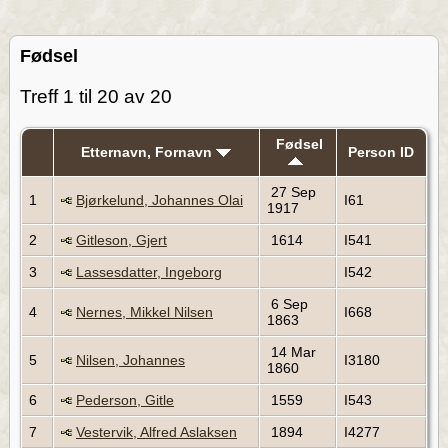
Fødsel
Treff 1 til 20 av 20
Fødsel
Etternavn, Fornavn
Person ID
27 Sep
1
Bjørkelund, Johannes Olai
I61
1917
2
Gitleson, Gjert
1614
I541
3
Lassesdatter, Ingeborg
I542
6 Sep
4
Nernes, Mikkel Nilsen
I668
1863
14 Mar
5
Nilsen, Johannes
I3180
1860
6
Pederson, Gitle
1559
I543
7
Vestervik, Alfred Aslaksen
1894
I4277