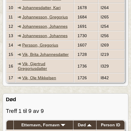
10
Johannesdatter, Kari
1678
I264
11
Johannesson, Gregorius
1684
I265
12
Johannesson, Johannes
1691
I254
13
Johannesson, Johannes
1730
I256
14
Persson, Gregorius
1607
I269
15
Vik, Brita Johannesdatter
1728
I219
Vik, Gjertrud
16
1736
I329
Gregoriusdatter
17
Vik, Ole Mikkelsen
1726
I842
Død
Treff 1 til 9 av 9
Etternavn, Fornavn
Død
Person ID