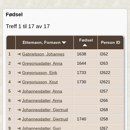
Fødsel
Treff 1 til 17 av 17
Fødsel
Etternavn, Fornavn
Person ID
1
Gabrielsson, Johannes
1638
I262
2
Gregoriusdatter, Anna
1644
I263
3
Gregoriusson, Eirik
1733
I2622
4
Gregoriusson, Knut
1730
I2621
5
Johannesdatter, Anna
I257
6
Johannesdatter, Anna
I266
7
Johannesdatter, Gjertrud
I268
8
Johannesdatter, Gjertrud
1740
I258
9
Johannesdatter, Guri
I267