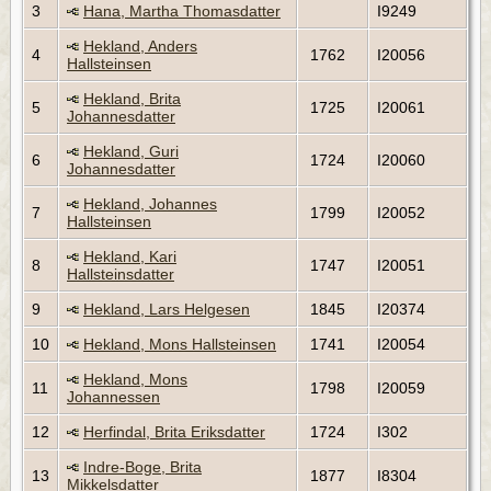
3
Hana, Martha Thomasdatter
I9249
Hekland, Anders
4
1762
I20056
Hallsteinsen
Hekland, Brita
5
1725
I20061
Johannesdatter
Hekland, Guri
6
1724
I20060
Johannesdatter
Hekland, Johannes
7
1799
I20052
Hallsteinsen
Hekland, Kari
8
1747
I20051
Hallsteinsdatter
9
Hekland, Lars Helgesen
1845
I20374
10
Hekland, Mons Hallsteinsen
1741
I20054
Hekland, Mons
11
1798
I20059
Johannessen
12
Herfindal, Brita Eriksdatter
1724
I302
Indre-Boge, Brita
13
1877
I8304
Mikkelsdatter