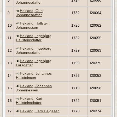
8
1724
I20060
Johannesdatter
Hekland, Guri
9
1732
I20064
Johannesdatter
Hekland, Hallstein
10
1726
I20062
Johannessen
Hekland, Ingebjørg
11
1732
I20055
Hallsteinsdatter
Hekland, Ingebjørg
12
1729
I20063
Johannesdatter
Hekland, Ingebjørg
13
1799
I20375
Larsdatter
Hekland, Johannes
14
1726
I20052
Hallsteinsen
Hekland, Johannes
15
1719
I20058
Johannessen
Hekland, Kari
16
1722
I20051
Hallsteinsdatter
17
Hekland, Lars Helgesen
1770
I20374