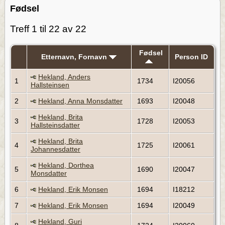
Fødsel
Treff 1 til 22 av 22
Fødsel
Etternavn, Fornavn
Person ID
Hekland, Anders
1
1734
I20056
Hallsteinsen
2
Hekland, Anna Monsdatter
1693
I20048
Hekland, Brita
3
1728
I20053
Hallsteinsdatter
Hekland, Brita
4
1725
I20061
Johannesdatter
Hekland, Dorthea
5
1690
I20047
Monsdatter
6
Hekland, Erik Monsen
1694
I18212
7
Hekland, Erik Monsen
1694
I20049
Hekland, Guri