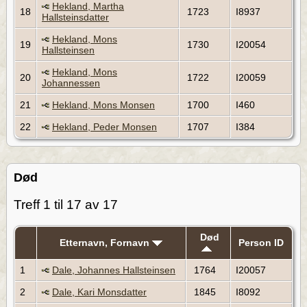
Hekland, Martha
18
1723
I8937
Hallsteinsdatter
Hekland, Mons
19
1730
I20054
Hallsteinsen
Hekland, Mons
20
1722
I20059
Johannessen
21
Hekland, Mons Monsen
1700
I460
22
Hekland, Peder Monsen
1707
I384
Død
Treff 1 til 17 av 17
Død
Etternavn, Fornavn
Person ID
1
Dale, Johannes Hallsteinsen
1764
I20057
2
Dale, Kari Monsdatter
1845
I8092