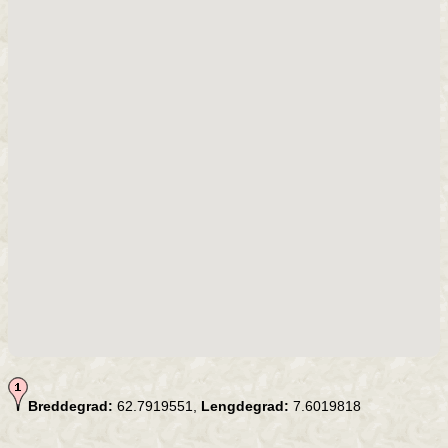
Breddegrad:
62.7919551,
Lengdegrad:
7.6019818