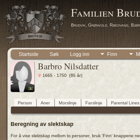
Familien Bru
Brudvik, Grønvold, Røedvang, Bjør
Startside
Søk
Logg inn
Finn
M
Barbro Nilsdatter
1665 - 1750 (85 år)
Person
Aner
Morslinje
Farslinje
Parental Lines
Beregning av slektskap
For å vise slektskap mellom to personer, bruk 'Finn' knappene neden