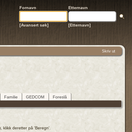
Fornavn
Etternavn
[Avansert søk]
[Etternavn]
Skriv ut
Familie
GEDCOM
Foreslå
 klikk deretter på 'Beregn'.