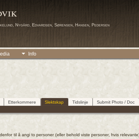
dvik
kelund, Nygård, Edvardsen, Sørensen, Hansen, Pedersen
edia
Info
Etterkommere
Slektskap
Tidslinje
Submit Photo / Doc
for til å angi to personer (eller behold viste personer, hvis relevante),