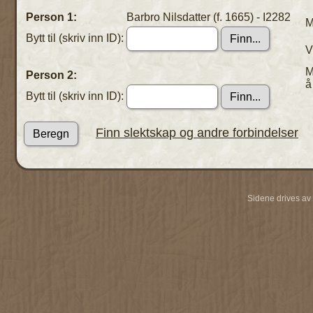
Person 1:
Barbro Nilsdatter (f. 1665) - I2282
M
Bytt til (skriv inn ID):
V
M
Person 2:
å
Bytt til (skriv inn ID):
Finn slektskap og andre forbindelser
Sidene drives av