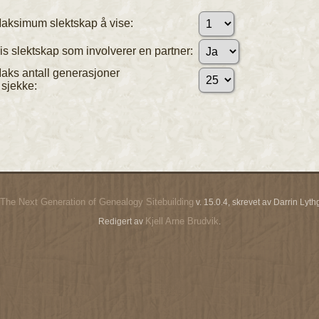
aksimum slektskap å vise:
is slektskap som involverer en partner:
aks antall generasjoner
 sjekke:
The Next Generation of Genealogy Sitebuilding
v. 15.0.4, skrevet av Darrin Ly
Kjell Arne Brudvik
Redigert av
.