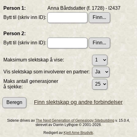
Person 1:
Anna Bårdsdatter (f. 1728) - I2437
Bytt til (skriv inn ID):
Person 2:
Bytt til (skriv inn ID):
Maksimum slektskap å vise:
Vis slektskap som involverer en partner:
Maks antall generasjoner
å sjekke:
Finn slektskap og andre forbindelser
Sidene drives av
The Next Generation of Genealogy Sitebuilding
v. 15.0.4,
skrevet av Darrin Lythgoe © 2001-2026.
Redigert av
Kjell Arne Brudvik
.