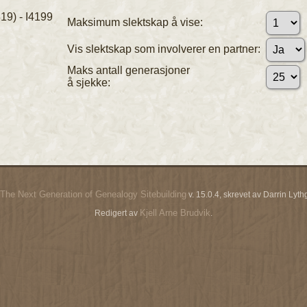
19) - I4199
Maksimum slektskap å vise:
Vis slektskap som involverer en partner:
Maks antall generasjoner
å sjekke:
The Next Generation of Genealogy Sitebuilding
v. 15.0.4, skrevet av Darrin Ly
Kjell Arne Brudvik
Redigert av
.