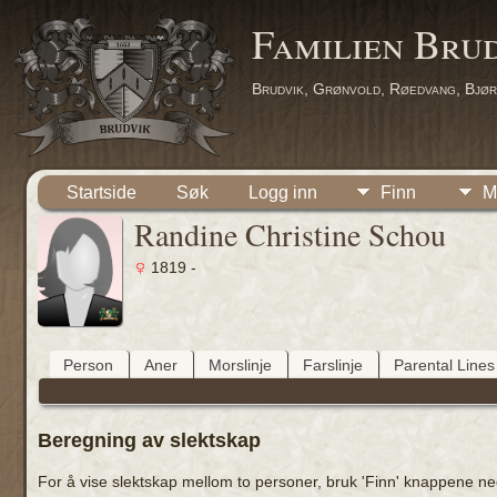
Familien Bru
Brudvik, Grønvold, Røedvang, Bjør
Startside
Søk
Logg inn
Finn
M
Randine Christine Schou
1819 -
Person
Aner
Morslinje
Farslinje
Parental Lines
Beregning av slektskap
For å vise slektskap mellom to personer, bruk 'Finn' knappene neden