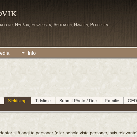
dvik
kelund, Nygård, Edvardsen, Sørensen, Hansen, Pedersen
edia
Info
Slektskap
Tidslinje
Submit Photo / Doc
Familie
GE
for til å angi to personer (eller behold viste personer, hvis relevante),