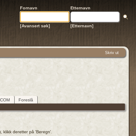
Fornavn
Etternavn
[Avansert søk]
[Etternavn]
Skriv ut
DCOM
Foreslå
 klikk deretter på 'Beregn'.