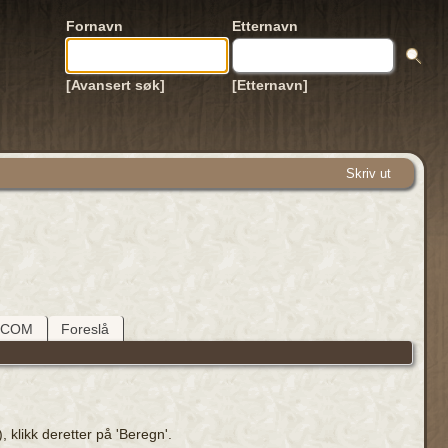
Fornavn
Etternavn
[Avansert søk]
[Etternavn]
Skriv ut
DCOM
Foreslå
 klikk deretter på 'Beregn'.