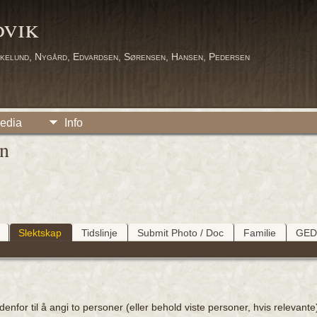
dvik
kelund, Nygård, Edvardsen, Sørensen, Hansen, Pedersen
edia
Info
nn
Slektskap
Tidslinje
Submit Photo / Doc
Familie
GE
for til å angi to personer (eller behold viste personer, hvis relevante),