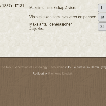
v 1887) - I7131
Maksimum slektskap å vise:
Vis slektskap som involverer en partner:
Maks antall generasjoner
å sjekke:
The Next Generation of Genealogy Sitebuilding
v. 15.0.4, skrevet av Darrin Ly
Kjell Arne Brudvik
Redigert av
.