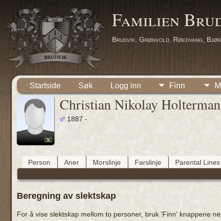
Familien Bru
Brudvik, Grønvold, Røedvang, Bjør
Startside
Søk
Logg inn
Finn
M
Christian Nikolay Holterma
1887 -
Person
Aner
Morslinje
Farslinje
Parental Lines
Beregning av slektskap
For å vise slektskap mellom to personer, bruk 'Finn' knappene neden