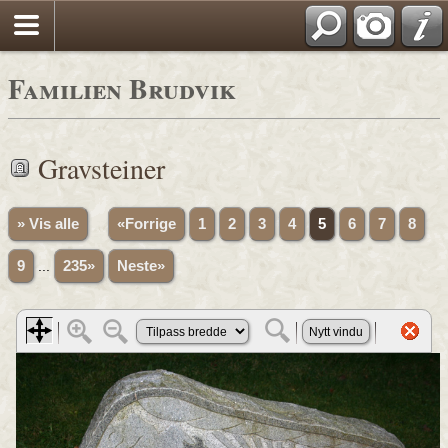
Familien Brudvik
Gravsteiner
» Vis alle
«Forrige
1
2
3
4
5
6
7
8
9
...
235»
Neste»