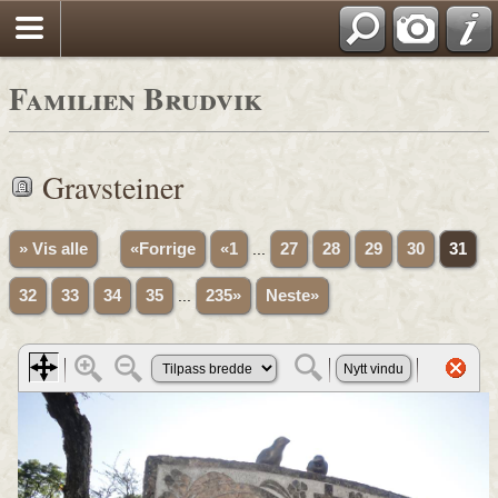
Familien Brudvik
Gravsteiner
» Vis alle
«Forrige
«1
...
27
28
29
30
31
32
33
34
35
...
235»
Neste»