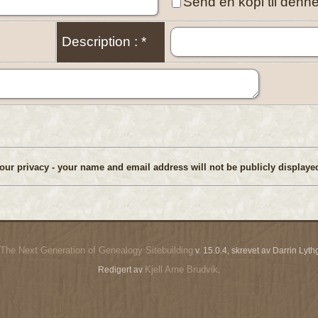
Send en kopi til denn
Description : *
our privacy - your name and email address will not be publicly displayed
The Next Generation of Genealogy Sitebuilding
v. 15.0.4, skrevet av Darrin Ly
Kjell Arne Brudvik
Redigert av
.