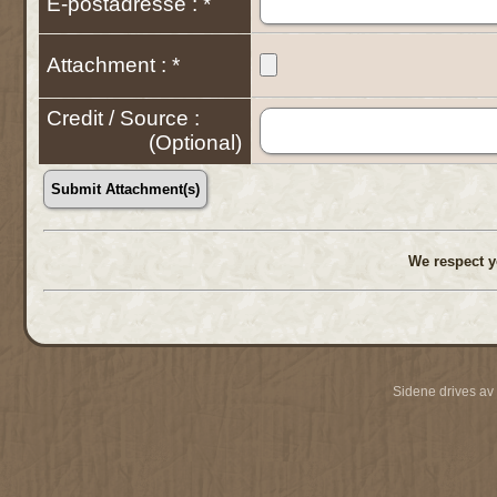
E-postadresse : *
Attachment : *
Credit / Source :
(Optional)
We respect y
Sidene drives av