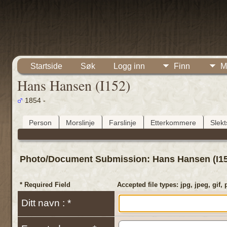
Startside
Søk
Logg inn
Finn
M
Hans Hansen (I152)
1854 -
Person
Morslinje
Farslinje
Etterkommere
Slek
Photo/Document Submission: Hans Hansen (I15
* Required Field
Accepted file types: jpg, jpeg, gif, 
Ditt navn : *