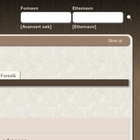
Fornavn
Etternavn
[Avansert søk]
[Etternavn]
Skriv ut
Foreslå