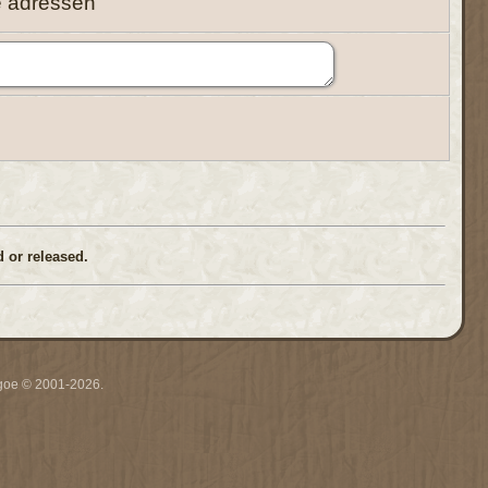
e adressen
 or released.
thgoe © 2001-2026.