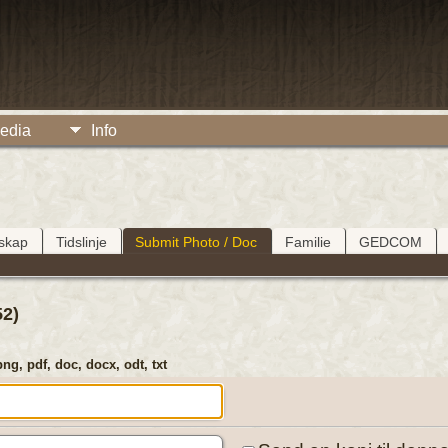
edia
Info
tskap
Tidslinje
Submit Photo / Doc
Familie
GEDCOM
2)
png, pdf, doc, docx, odt, txt