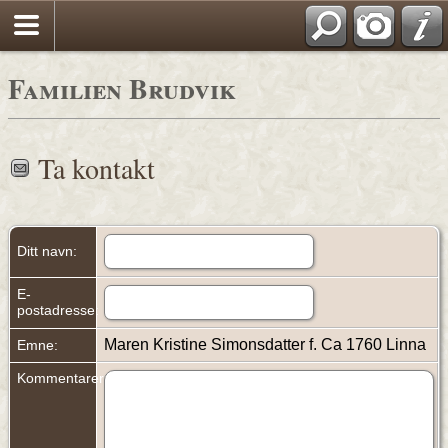
Familien Brudvik
Ta kontakt
Ditt navn:
E-
postadresse:
Maren Kristine Simonsdatter f. Ca 1760 Linna
Emne:
Kommentarer: