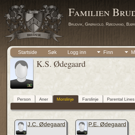
Familien Bru
Brudvik, Grønvold, Røedvang, Bjør
Startside
Søk
Logg inn
Finn
M
K.S. Ødegaard
Person
Aner
Morslinje
Farslinje
Parental Lines
J.C. Ødegaard
P.E. Ødegaard