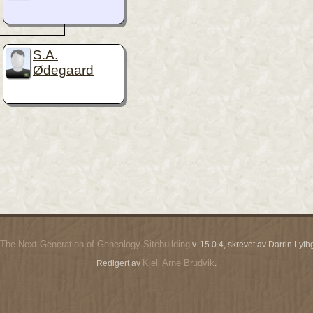
S.A.
Ødegaard
The Next Generation of Genealogy Sitebuilding
v. 15.0.4, skrevet av Darrin Ly
Kjell Arne Brudvik
Redigert av
.