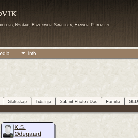
dvik
kelund, Nygård, Edvardsen, Sørensen, Hansen, Pedersen
edia
Info
Slektskap
Tidslinje
Submit Photo / Doc
Familie
GE
K.S.
Ødegaard