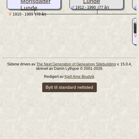
Monsdatter
Lunde
Lunde
1912 - 1990 (77 år)
1
1910 - 1989 (78 år)
1
Sidene drives av
The Next Generation of Genealogy Sitebuilding
v. 15.0.4,
skrevet av Darrin Lythgoe © 2001-2026.
Redigert av
Kjell Arne Brudvik
.
Bytt til standard nettsted