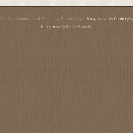
The Next Generation of Genealogy Sitebuilding
v. 15.0.4, skrevet av Darrin Ly
Kjell Arne Brudvik
Redigert av
.