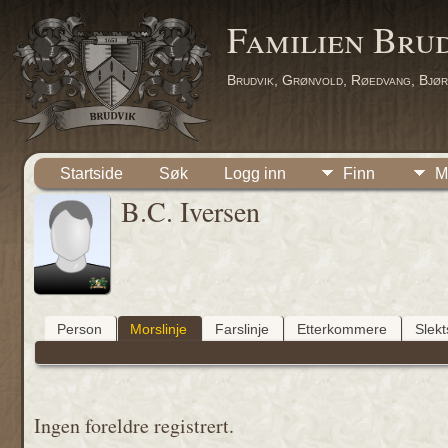
Familien Bru
Brudvik, Grønvold, Røedvang, Bjør
Startside
Søk
Logg inn
Finn
M
B.C. Iversen
Person
Morslinje
Farslinje
Etterkommere
Slek
Ingen foreldre registrert.