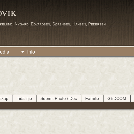
dvik
kelund, Nygård, Edvardsen, Sørensen, Hansen, Pedersen
edia
Info
tskap
Tidslinje
Submit Photo / Doc
Familie
GEDCOM