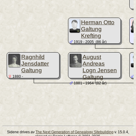
Herman Otto
Galtung
Krefting
1919 - 2005 (86 år)
Ragnhild
August
Jensdatter
Andreas
Galtung
Logn Jensen
Galtung
1880 -
1
1881 - 1964 (82 år)
Sidene drives av
The Next Generation of Genealogy Sitebuilding
v. 15.0.4,