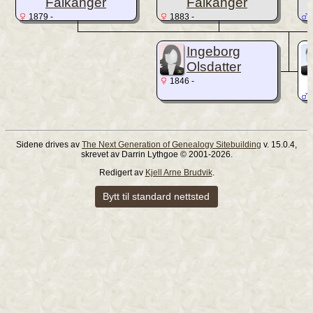
Falkanger
Falkanger
1879 -
1883 -
1
Ingeborg
Olsdatter
1846 -
1
Sidene drives av
The Next Generation of Genealogy Sitebuilding
v. 15.0.4,
skrevet av Darrin Lythgoe © 2001-2026.
Redigert av
Kjell Arne Brudvik
.
Bytt til standard nettsted