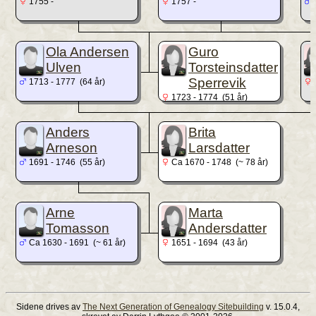
1755 -
1757 -
1
Ola Andersen
Guro
Ulven
Torsteinsdatter
Sperrevik
1713 - 1777 (64 år)
1
1723 - 1774 (51 år)
Anders
Brita
Arneson
Larsdatter
1691 - 1746 (55 år)
Ca 1670 - 1748 (~ 78 år)
Arne
Marta
Tomasson
Andersdatter
Ca 1630 - 1691 (~ 61 år)
1651 - 1694 (43 år)
Sidene drives av
The Next Generation of Genealogy Sitebuilding
v. 15.0.4,