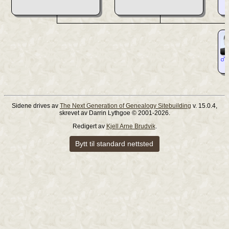
1
Sidene drives av
The Next Generation of Genealogy Sitebuilding
v. 15.0.4,
skrevet av Darrin Lythgoe © 2001-2026.
Redigert av
Kjell Arne Brudvik
.
Bytt til standard nettsted