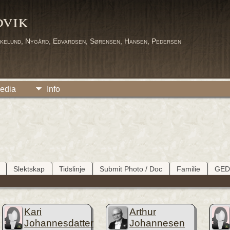
dvik
kelund, Nygård, Edvardsen, Sørensen, Hansen, Pedersen
edia
Info
Slektskap
Tidslinje
Submit Photo / Doc
Familie
GE
Kari
Arthur
Johannesdatter
Johannesen