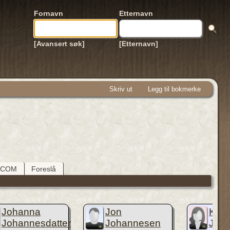
Fornavn
Etternavn
[Avansert søk]
[Etternavn]
Skriv ut
Legg til bokmerke
DCOM
Foreslå
Johanna
Jon
Kari
Johannesdatter
Johannesen
Joha