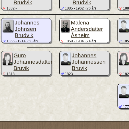
Brudvik
Brudvik
1882 -
1885 - 1962 (76 år)
1887
Johannes
Malena
Johnsen
Andersdatter
Brudvik
Åsheim
1855 - 1914 (58 år)
1859 - 1934 (74 år)
1859
Guro
Johannes
Johannesdatter
Johannessen
Bruvik
Bruvik
1818 -
1823 -
1824
1776