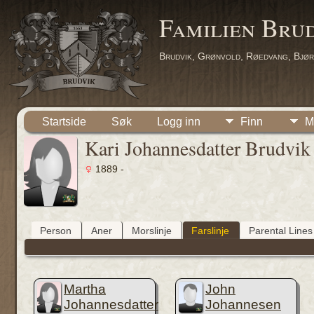
Familien Bru
Brudvik, Grønvold, Røedvang, Bjør
Startside
Søk
Logg inn
Finn
M
Kari Johannesdatter Brudvik
1889 -
Person
Aner
Morslinje
Farslinje
Parental Lines
Martha
John
Johannesdatter
Johannesen