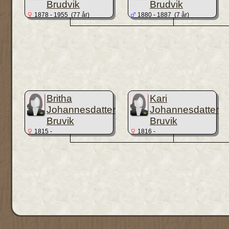
Brudvik
Brudvik
1878 - 1955 (77 år)
1880 - 1887 (7 år)
Britha
Kari
Johannesdatter
Johannesdatter
Bruvik
Bruvik
1815 -
1816 -