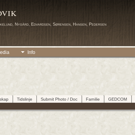
dvik
kelund, Nygård, Edvardsen, Sørensen, Hansen, Pedersen
edia
Info
tskap
Tidslinje
Submit Photo / Doc
Familie
GEDCOM