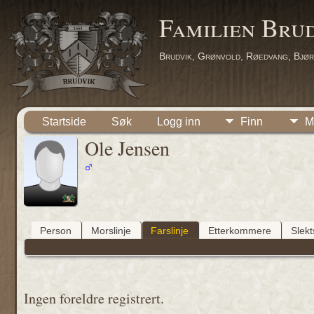
Familien Bru
Brudvik, Grønvold, Røedvang, Bjør
Startside
Søk
Logg inn
Finn
M
Ole Jensen
Person
Morslinje
Farslinje
Etterkommere
Slek
Ingen foreldre registrert.