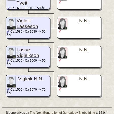
Tveit
Ca 1600 - 1650 (~ 50 år)
Vigleik
N.N.
Lasseson
Ca 1580 - Ca 1630 (~ 50
år)
Lasse
N.N.
Vigleikson
Ca 1550 - Ca 1600 (~ 50
år)
Vigleik N.N.
N.N.
Ca 1500 - Ca 1570 (~ 70
år)
Sidene drives av
The Next Generation of Genealogy Sitebuilding
v. 15.0.4,