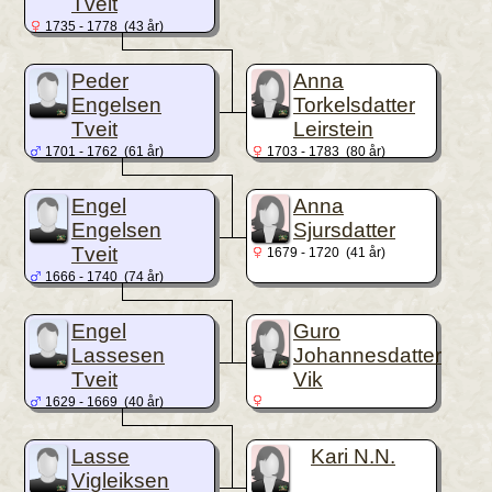
Tveit
1735 - 1778 (43 år)
Peder
Anna
Engelsen
Torkelsdatter
Tveit
Leirstein
1701 - 1762 (61 år)
1703 - 1783 (80 år)
Engel
Anna
Engelsen
Sjursdatter
Tveit
1679 - 1720 (41 år)
1666 - 1740 (74 år)
Engel
Guro
Lassesen
Johannesdatter
Tveit
Vik
1629 - 1669 (40 år)
Lasse
Kari N.N.
Vigleiksen