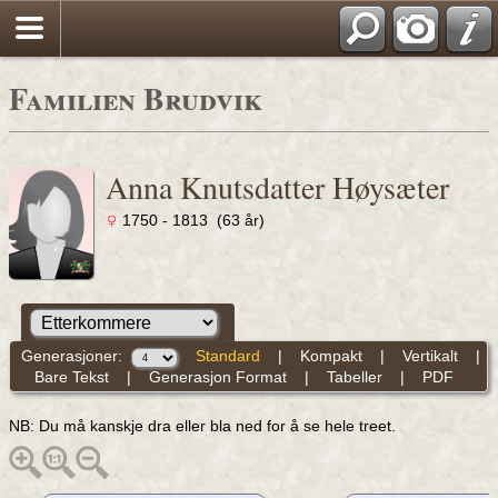
Familien Brudvik
Anna Knutsdatter Høysæter
1750 - 1813 (63 år)
Generasjoner:
Standard
|
Kompakt
|
Vertikalt
|
Bare Tekst
|
Generasjon Format
|
Tabeller
|
PDF
NB: Du må kanskje dra eller bla ned for å se hele treet.