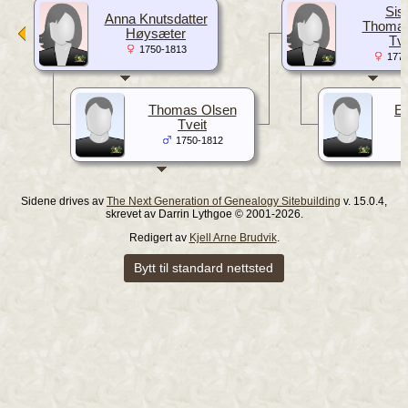
Sis
Anna Knutsdatter
Thomas
Høysæter
Tve
1750-1813
1777
Thomas Olsen
El
Tveit
1750-1812
Sidene drives av
The Next Generation of Genealogy Sitebuilding
v. 15.0.4,
skrevet av Darrin Lythgoe © 2001-2026.
Redigert av
Kjell Arne Brudvik
.
Bytt til standard nettsted