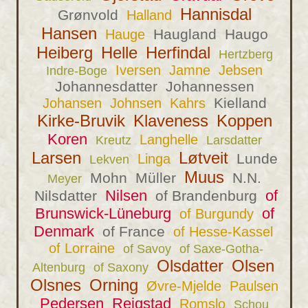
Hannisdal
Grønvold
Halland
Hansen
Haugland
Haugo
Hauge
Heiberg
Helle
Herfindal
Hertzberg
Iversen
Jamne
Jebsen
Indre-Boge
Johannesdatter
Johannessen
Kielland
Johansen
Johnsen
Kahrs
Kirke-Bruvik
Klaveness
Koppen
Koren
Langhelle
Kreutz
Larsdatter
Larsen
Løtveit
Lunde
Linga
Lekven
Muus
Mohn
Müller
N.N.
Meyer
Nilsen
of
Nilsdatter
of Brandenburg
Brunswick-Lüneburg
of
of Burgundy
Denmark
of France
of Hesse-Kassel
of Lorraine
of Savoy
of Saxe-Gotha-
Olsdatter
Olsen
Altenburg
of Saxony
Olsnes
Orning
Øvre-Mjelde
Paulsen
Pedersen
Reigstad
Romslo
Schou