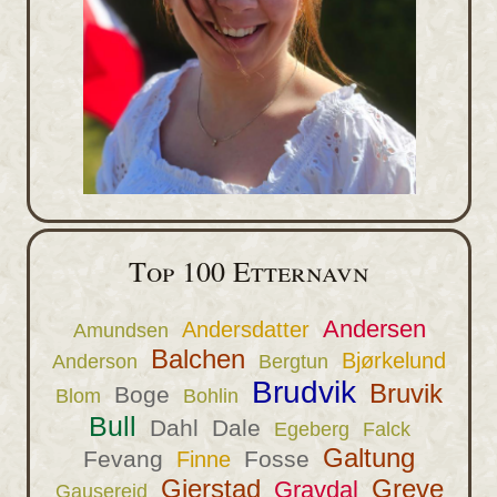
Top 100 Etternavn
Andersen
Andersdatter
Amundsen
Balchen
Bjørkelund
Anderson
Bergtun
Brudvik
Bruvik
Boge
Blom
Bohlin
Bull
Dahl
Dale
Egeberg
Falck
Galtung
Fevang
Fosse
Finne
Gjerstad
Greve
Gravdal
Gausereid