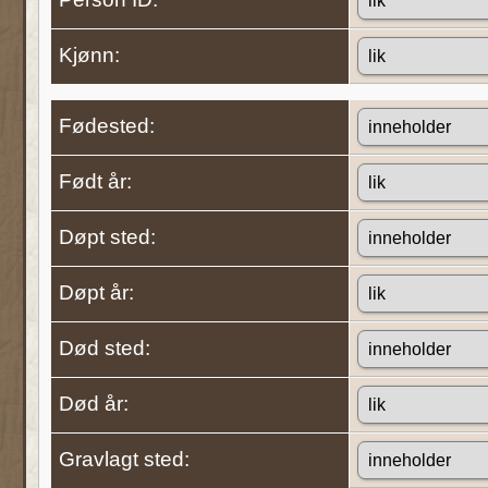
Kjønn:
Fødested:
Født år:
Døpt sted:
Døpt år:
Død sted:
Død år:
Gravlagt sted: