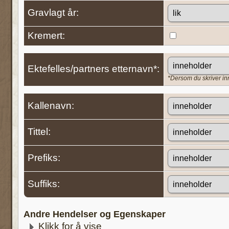
Gravlagt år:
Kremert:
Ektefelles/partners etternavn*:
*Dersom du skriver inn '
Kallenavn:
Tittel:
Prefiks:
Suffiks:
Andre Hendelser og Egenskaper
Klikk for å vise