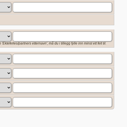
Ektefelles/partners etternavn', må du i tillegg fylle inn minst ett felt til.