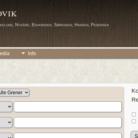
dvik
kelund, Nygård, Edvardsen, Sørensen, Hansen, Pedersen
edia
Info
Ko
Re