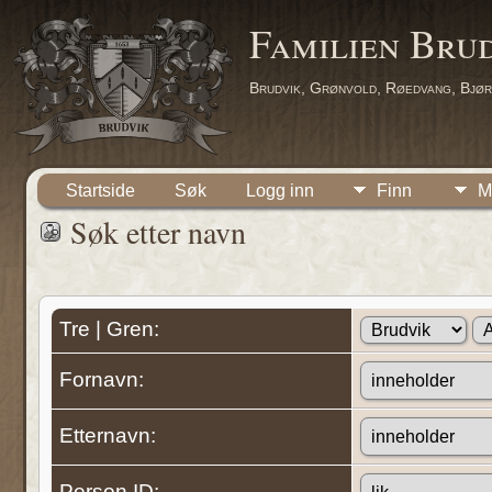
Familien Bru
Brudvik, Grønvold, Røedvang, Bjør
Startside
Søk
Logg inn
Finn
M
Søk etter navn
Tre | Gren:
Fornavn:
Etternavn:
Person ID: