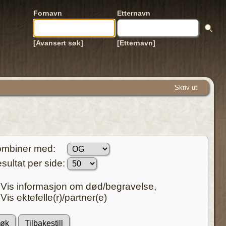
Fornavn
Etternavn
[Avansert søk]
[Etternavn]
Skriv ut
mbiner med:
sultat per side:
Vis informasjon om død/begravelse,
Vis ektefelle(r)/partner(e)