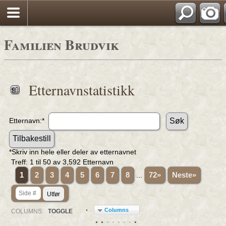
Familien Brudvik
Etternavnstatistikk
Etternavn:*
*Skriv inn hele eller deler av etternavnet
Treff: 1 til
50
av
3,592
Etternavn
1
2
3
4
5
6
7
8
...
72»
Neste»
Columns
COL
UMN
S:
TOGGLE