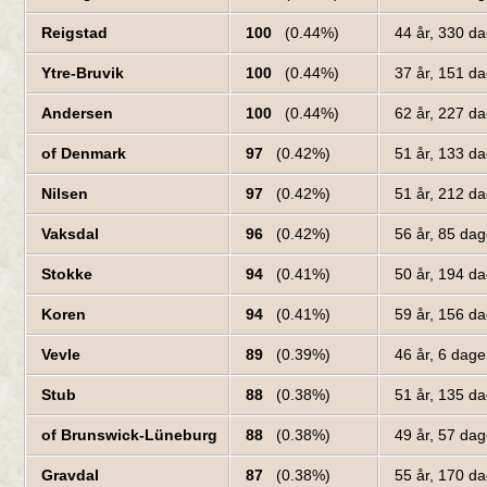
Reigstad
100
(0.44%)
44 år, 330 d
Ytre-Bruvik
100
(0.44%)
37 år, 151 d
Andersen
100
(0.44%)
62 år, 227 d
of Denmark
97
(0.42%)
51 år, 133 d
Nilsen
97
(0.42%)
51 år, 212 d
Vaksdal
96
(0.42%)
56 år, 85 da
Stokke
94
(0.41%)
50 år, 194 d
Koren
94
(0.41%)
59 år, 156 d
Vevle
89
(0.39%)
46 år, 6 dag
Stub
88
(0.38%)
51 år, 135 d
of Brunswick-Lüneburg
88
(0.38%)
49 år, 57 da
Gravdal
87
(0.38%)
55 år, 170 d