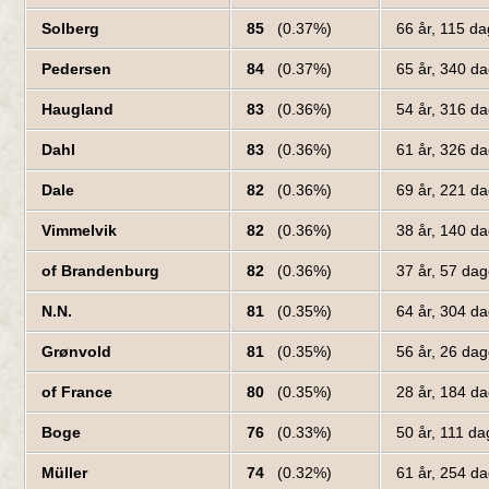
Solberg
85
(0.37%)
66 år, 115 d
Pedersen
84
(0.37%)
65 år, 340 d
Haugland
83
(0.36%)
54 år, 316 d
Dahl
83
(0.36%)
61 år, 326 d
Dale
82
(0.36%)
69 år, 221 d
Vimmelvik
82
(0.36%)
38 år, 140 d
of Brandenburg
82
(0.36%)
37 år, 57 da
N.N.
81
(0.35%)
64 år, 304 d
Grønvold
81
(0.35%)
56 år, 26 da
of France
80
(0.35%)
28 år, 184 d
Boge
76
(0.33%)
50 år, 111 d
Müller
74
(0.32%)
61 år, 254 d