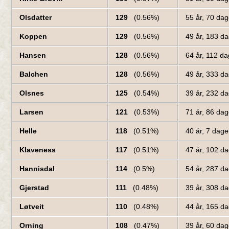
Olsdatter
129
(0.56%)
55 år, 70 da
Koppen
129
(0.56%)
49 år, 183 d
Hansen
128
(0.56%)
64 år, 112 d
Balchen
128
(0.56%)
49 år, 333 d
Olsnes
125
(0.54%)
39 år, 232 d
Larsen
121
(0.53%)
71 år, 86 da
Helle
118
(0.51%)
40 år, 7 dag
Klaveness
117
(0.51%)
47 år, 102 d
Hannisdal
114
(0.5%)
54 år, 287 d
Gjerstad
111
(0.48%)
39 år, 308 d
Løtveit
110
(0.48%)
44 år, 165 d
Orning
108
(0.47%)
39 år, 60 da