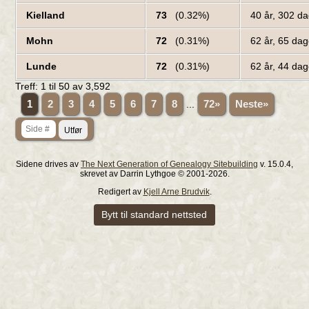
Kielland
73
(0.32%)
40 år, 302 d
Mohn
72
(0.31%)
62 år, 65 da
Lunde
72
(0.31%)
62 år, 44 da
Treff: 1 til
50
av
3,592
1
2
3
4
5
6
7
8
...
72»
Neste»
Sidene drives av
The Next Generation of Genealogy Sitebuilding
v. 15.0.4,
skrevet av Darrin Lythgoe © 2001-2026.
Redigert av
Kjell Arne Brudvik
.
Bytt til standard nettsted