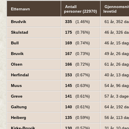
Antall
Gjennomsnit
Etternavn
personer (22970)
levetid
Brudvik
335
(1.46%)
61 år, 352 d
Skulstad
175
(0.76%)
46 år, 326 d
Bull
169
(0.74%)
46 år, 15 da
Bruvik
167
(0.73%)
49 år, 26 da
Olsen
166
(0.72%)
61 år, 26 da
Herfindal
153
(0.67%)
40 år, 13 da
Muus
145
(0.63%)
54 år, 96 da
Greve
141
(0.61%)
57 år, 3 dag
Galtung
140
(0.61%)
64 år, 192 d
Heiberg
135
(0.59%)
56 år, 113 d
Kirke-Bruvik
130
(0.57%)
31 år, 10 da