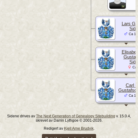
Lars Gu
Siö
Ca 16
Elisabe
Gustaf
Siö
Ca 
Carl 
Gustafso
Ca 16
Sidene drives av
The Next Generation of Genealogy Sitebuilding
v. 15.0.4,
skrevet av Darrin Lythgoe © 2001-2026.
Redigert av
Kjell Arne Brudvik
.