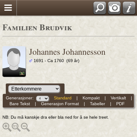
Familien Brudvik
Johannes Johannesson
1691 - Ca 1760 (69 år)
Generasjoner:
Standard
|
Kompakt
|
Vertikalt
|
Bare Tekst
|
Generasjon Format
|
Tabeller
|
PDF
NB: Du må kanskje dra eller bla ned for å se hele treet.