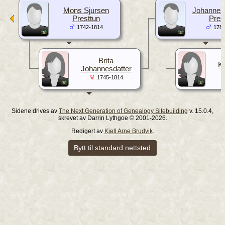
Mons Sjursen
Johannes
Presttun
Pres
1742-1814
1781
Brita
Ka
Johannesdatter
1745-1814
Sidene drives av
The Next Generation of Genealogy Sitebuilding
v. 15.0.4,
skrevet av Darrin Lythgoe © 2001-2026.
Redigert av
Kjell Arne Brudvik
.
Bytt til standard nettsted