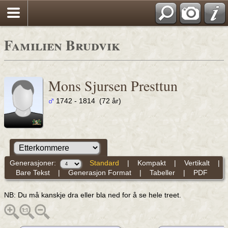
Familien Brudvik
Mons Sjursen Presttun
1742 - 1814 (72 år)
Generasjoner:
Standard
|
Kompakt
|
Vertikalt
|
Bare Tekst
|
Generasjon Format
|
Tabeller
|
PDF
NB: Du må kanskje dra eller bla ned for å se hele treet.