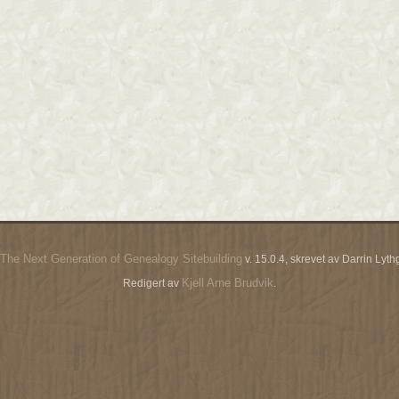
The Next Generation of Genealogy Sitebuilding
v. 15.0.4, skrevet av Darrin Ly
Kjell Arne Brudvik
Redigert av
.