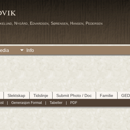
dvik
kelund, Nygård, Edvardsen, Sørensen, Hansen, Pedersen
edia
Info
Slektskap
Tidslinje
Submit Photo / Doc
Familie
GE
kst
|
Generasjon Format
|
Tabeller
|
PDF