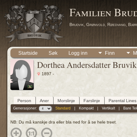
Familien Bru
Brudvik, Grønvold, Røedvang, Bjør
Startside
Søk
Logg inn
Finn
M
Dorthea Andersdatter Bruvik
1897 -
Person
Aner
Morslinje
Farslinje
Parental Lines
Generasjoner:
Standard
|
Kompakt
|
Vertikalt
|
Bare Te
NB: Du må kanskje dra eller bla ned for å se hele treet.