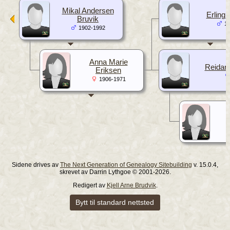
Mikal Andersen
Erling 
Bruvik
19
1902-1992
Anna Marie
Reidar 
Eriksen
1906-1971
A
Sidene drives av
The Next Generation of Genealogy Sitebuilding
v. 15.0.4,
skrevet av Darrin Lythgoe © 2001-2026.
Redigert av
Kjell Arne Brudvik
.
Bytt til standard nettsted