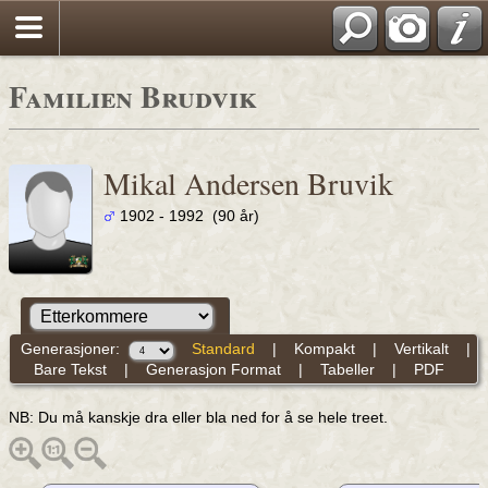
Familien Brudvik
Mikal Andersen Bruvik
1902 - 1992 (90 år)
Generasjoner:
Standard
|
Kompakt
|
Vertikalt
|
Bare Tekst
|
Generasjon Format
|
Tabeller
|
PDF
NB: Du må kanskje dra eller bla ned for å se hele treet.