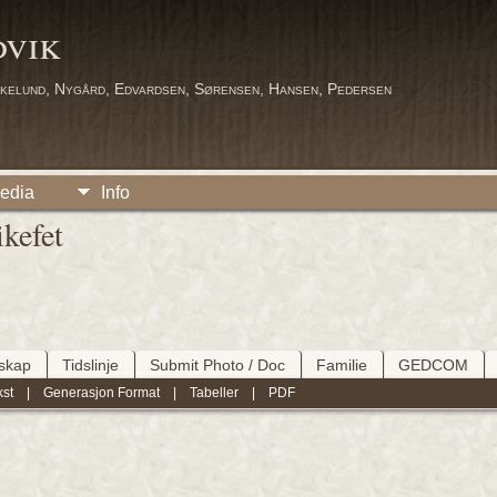
dvik
kelund, Nygård, Edvardsen, Sørensen, Hansen, Pedersen
edia
Info
kefet
tskap
Tidslinje
Submit Photo / Doc
Familie
GEDCOM
kst
|
Generasjon Format
|
Tabeller
|
PDF