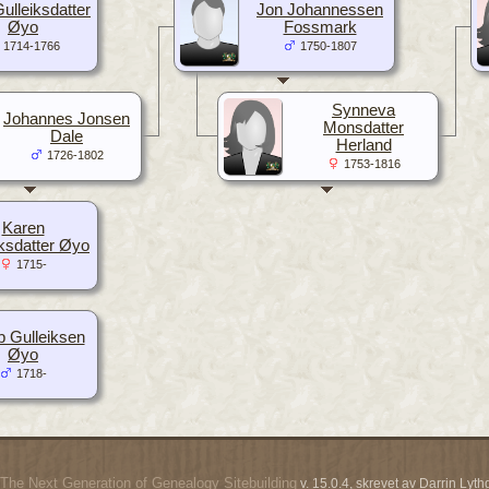
ulleiksdatter
Jon Johannessen
Øyo
Fossmark
1714-1766
1750-1807
Synneva
Johannes Jonsen
Monsdatter
Dale
Herland
1726-1802
1753-1816
Karen
iksdatter Øyo
1715-
 Gulleiksen
Øyo
1718-
The Next Generation of Genealogy Sitebuilding
v. 15.0.4, skrevet av Darrin Ly