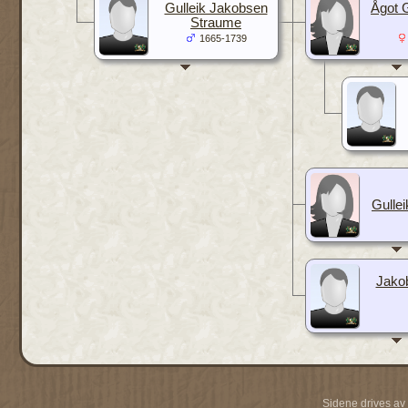
Gulleik Jakobsen
Ågot G
Straume
1665-1739
Gulle
Jakob
Sidene drives av