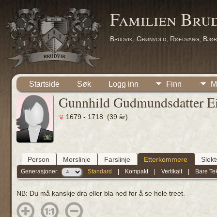
Familien Bru
Brudvik, Grønvold, Røedvang, Bjør
Startside
Søk
Logg inn
Finn
M
Gunnhild Gudmundsdatter Ei
1679 - 1718 (39 år)
Person
Morslinje
Farslinje
Etterkommere
Slek
Generasjoner:
Standard
|
Kompakt
|
Vertikalt
|
Bare Te
NB: Du må kanskje dra eller bla ned for å se hele treet.