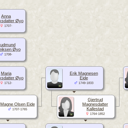
Anna
iksdatter Øyo
1707-
udmund
eiksen Øyo
1708-
Maria
Erik Magnesen
iksdatter Øyo
Eide
1712-
1749-1833
Gjertrud
Magne Olsen Eide
Magnesdatter
Kallestad
1707-1765
1764-1852