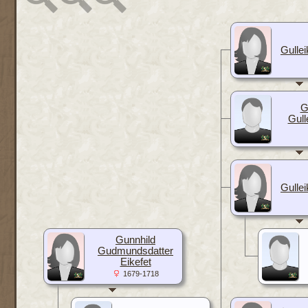
Gulle
G
Gull
Gulle
Gunnhild
Gudmundsdatter
Eikefet
1679-1718