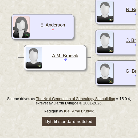
R. Br
E. Anderson
J. Br
A.M. Brudvik
G. Br
Sidene drives av
The Next Generation of Genealogy Sitebuilding
v. 15.0.4,
skrevet av Darrin Lythgoe © 2001-2026.
Redigert av
Kjell Arne Brudvik
.
Bytt til standard nettsted