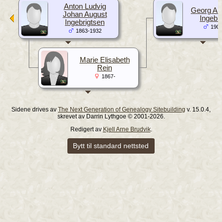
Anton Ludvig
Georg An
Johan August
Ingebr
Ingebrigtsen
1904
1863-1932
Marie Elisabeth
Rein
1867-
Sidene drives av
The Next Generation of Genealogy Sitebuilding
v. 15.0.4,
skrevet av Darrin Lythgoe © 2001-2026.
Redigert av
Kjell Arne Brudvik
.
Bytt til standard nettsted