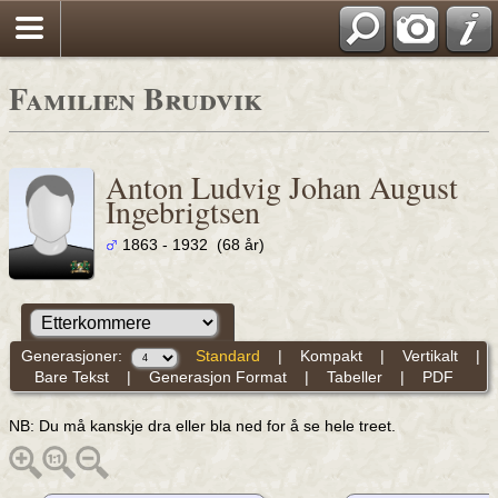
Familien Brudvik
Anton Ludvig Johan August
Ingebrigtsen
1863 - 1932 (68 år)
Generasjoner:
Standard
|
Kompakt
|
Vertikalt
|
Bare Tekst
|
Generasjon Format
|
Tabeller
|
PDF
NB: Du må kanskje dra eller bla ned for å se hele treet.