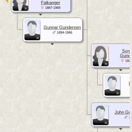
Falkanger
1887-1969
Gunnar Gundersen
1894-1966
Synn
Gunde
1921
L
John Gu
19