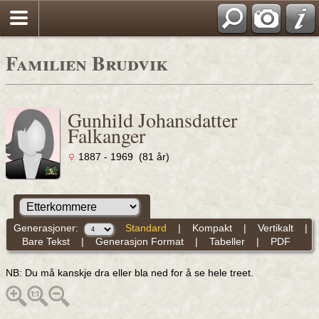
Familien Brudvik
Gunhild Johansdatter
Falkanger
1887 - 1969 (81 år)
Generasjoner:
Standard
|
Kompakt
|
Vertikalt
|
Bare Tekst
|
Generasjon Format
|
Tabeller
|
PDF
NB: Du må kanskje dra eller bla ned for å se hele treet.