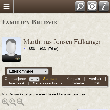
Familien Brudvik
Marthinus Jonsen Falkanger
1856 - 1933 (76 år)
Generasjoner:
Standard
|
Kompakt
|
Vertikalt
|
Bare Tekst
|
Generasjon Format
|
Tabeller
|
PDF
NB: Du må kanskje dra eller bla ned for å se hele treet.