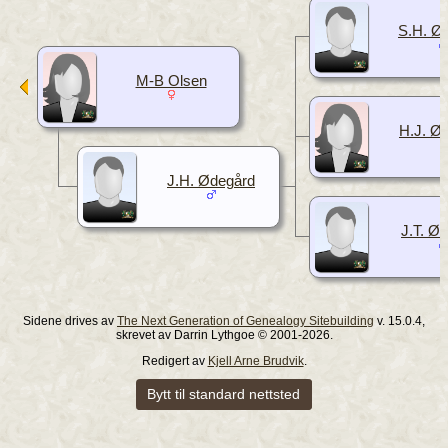
S.H. Ø
M-B Olsen
H.J. Ø
J.H. Ødegård
J.T. Ø
Sidene drives av
The Next Generation of Genealogy Sitebuilding
v. 15.0.4,
skrevet av Darrin Lythgoe © 2001-2026.
Redigert av
Kjell Arne Brudvik
.
Bytt til standard nettsted