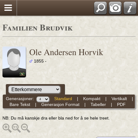
Familien Brudvik
Ole Andersen Horvik
1855 -
Generasjoner:
Standard
|
Kompakt
|
Vertikalt
|
Bare Tekst
|
Generasjon Format
|
Tabeller
|
PDF
NB: Du må kanskje dra eller bla ned for å se hele treet.