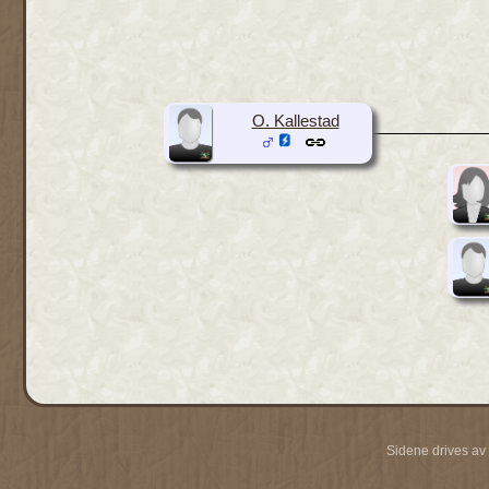
O. Kallestad
Sidene drives av