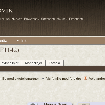
dvik
kelund, Nygård, Edvardsen, Sørensen, Hansen, Pedersen
edia
Info
 (F1142)
Kvinnelinjer
Mannslinjer
Foreslå
amilie med ektefelle/partner
Vis familie med foreldre
Velg andre
Magnus Nilsen