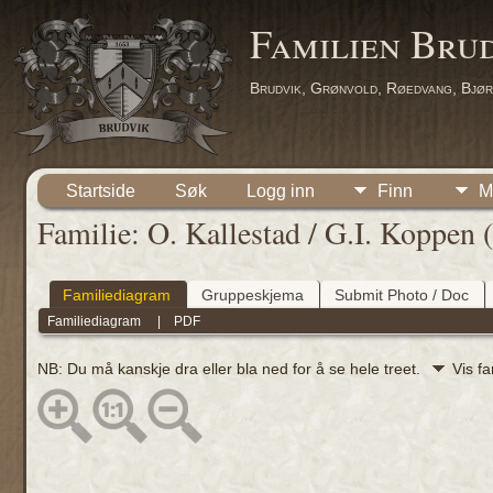
Familien Bru
Brudvik, Grønvold, Røedvang, Bjør
Startside
Søk
Logg inn
Finn
M
Familie: O. Kallestad / G.I. Koppen
Familiediagram
Gruppeskjema
Submit Photo / Doc
Familiediagram
|
PDF
NB: Du må kanskje dra eller bla ned for å se hele treet.
Vis f