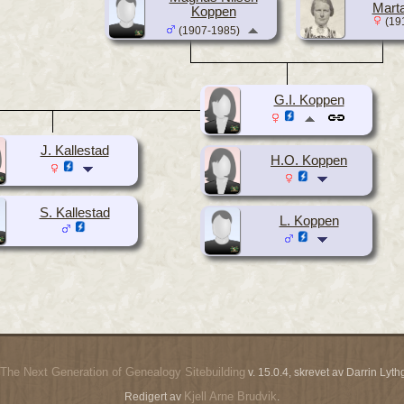
Marta
Koppen
(19
(1907-1985)
G.I. Koppen
J. Kallestad
H.O. Koppen
S. Kallestad
L. Koppen
The Next Generation of Genealogy Sitebuilding
v. 15.0.4, skrevet av Darrin Ly
Kjell Arne Brudvik
Redigert av
.