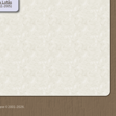
 Loftås
11-2005)
thgoe © 2001-2026.