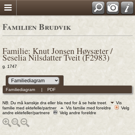
Familien Brudvik
Familie: Knut Jonsen Høysæter /
Seselia Nilsdatter Tveit (F2983)
g. 1747
Familiediagram
|
PDF
NB: Du må kanskje dra eller bla ned for å se hele treet.
Vis
familie med ektefelle/partner
Vis familie med foreldre
Velg
andre ektefeller/partnere
Velg andre foreldre