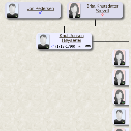
Brita Knutsdatter
Jon Pedersen
Sævell
Knut Jonsen
Høysæter
(1718-1796)