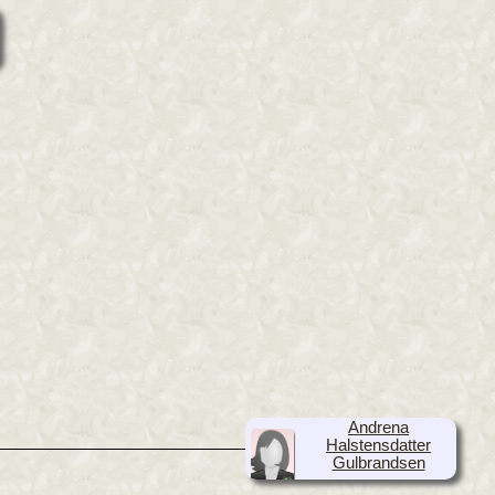
Andrena
Halstensdatter
Gulbrandsen
(1851-1930)