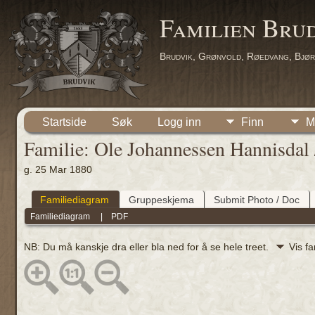
Familien Bru
Brudvik, Grønvold, Røedvang, Bjør
Startside
Søk
Logg inn
Finn
M
Familie: Ole Johannessen Hannisdal
g. 25 Mar 1880
Familiediagram
Gruppeskjema
Submit Photo / Doc
Familiediagram
|
PDF
NB: Du må kanskje dra eller bla ned for å se hele treet.
Vis f