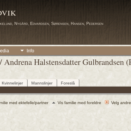
dvik
kelund, Nygård, Edvardsen, Sørensen, Hansen, Pedersen
edia
Info
 / Andrena Halstensdatter Gulbrandsen 
Kvinnelinjer
Mannslinjer
Foreslå
amilie med ektefelle/partner
Vis familie med foreldre
Velg andre