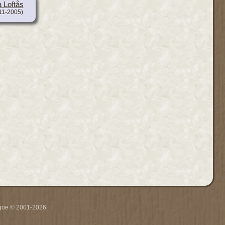
 Loftås
11-2005)
thgoe © 2001-2026.