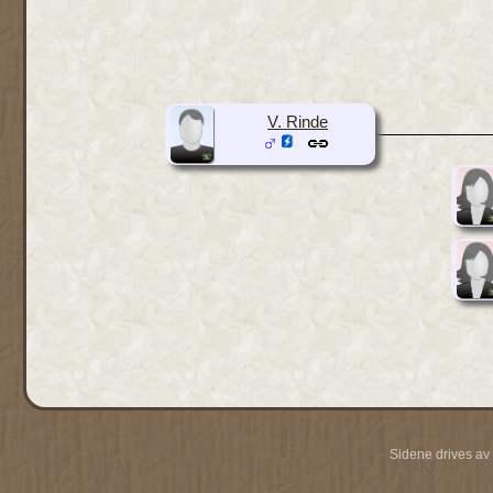
V. Rinde
Sidene drives av