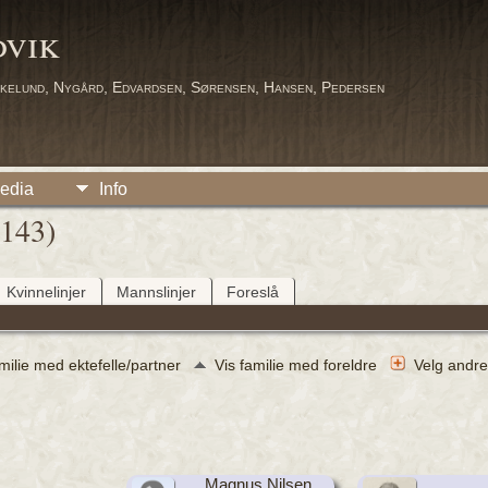
dvik
kelund, Nygård, Edvardsen, Sørensen, Hansen, Pedersen
edia
Info
1143)
Kvinnelinjer
Mannslinjer
Foreslå
amilie med ektefelle/partner
Vis familie med foreldre
Velg andre
Magnus Nilsen