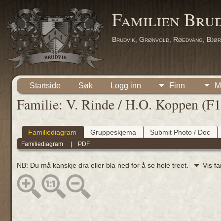
Familien Bru
Brudvik, Grønvold, Røedvang, Bjør
Startside
Søk
Logg inn
Finn
M
Familie: V. Rinde / H.O. Koppen (F
Familiediagram
Gruppeskjema
Submit Photo / Doc
Familiediagram
|
PDF
NB: Du må kanskje dra eller bla ned for å se hele treet.
Vis f