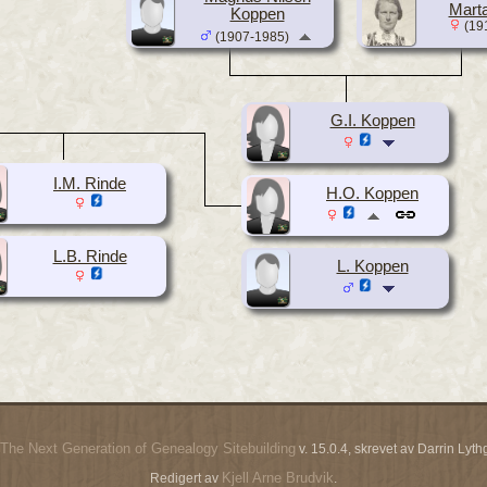
Marta
Koppen
(19
(1907-1985)
G.I. Koppen
I.M. Rinde
H.O. Koppen
L.B. Rinde
L. Koppen
The Next Generation of Genealogy Sitebuilding
v. 15.0.4, skrevet av Darrin Ly
Kjell Arne Brudvik
Redigert av
.