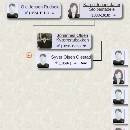
Karen Johansdatter
Ole Jensen Rudseie
Stolpestadeie
(1834-1913)
(1833-1918)
Johannes Olsen
Kværnstubakken
(1858-1939)
Syver Olsen Olestad
(1858- )
B