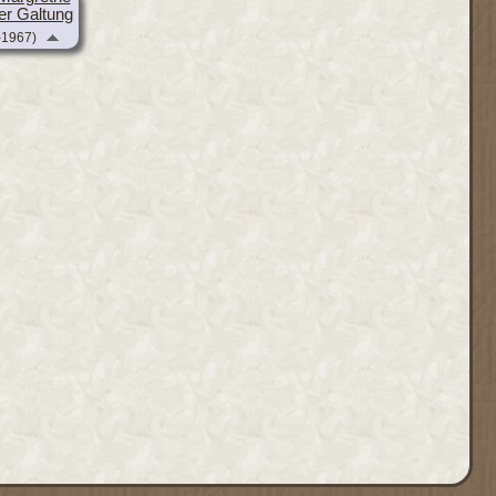
er Galtung
-1967)