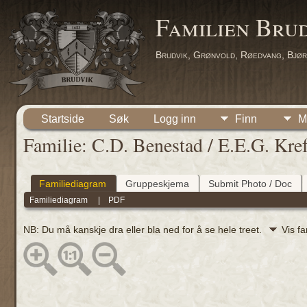
Familien Bru
Brudvik, Grønvold, Røedvang, Bjør
Startside
Søk
Logg inn
Finn
M
Familie: C.D. Benestad / E.E.G. Kre
Familiediagram
Gruppeskjema
Submit Photo / Doc
Familiediagram
|
PDF
NB: Du må kanskje dra eller bla ned for å se hele treet.
Vis f