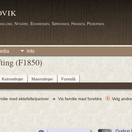
dvik
kelund, Nygård, Edvardsen, Sørensen, Hansen, Pedersen
edia
Info
fting (F1850)
Kvinnelinjer
Mannslinjer
Foreslå
amilie med ektefelle/partner
Vis familie med foreldre
Velg andre
Gudrun 