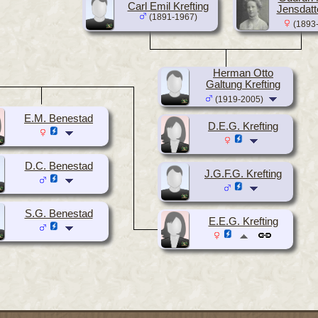
Carl Emil Krefting
Jensdatt
(1891-1967)
(1893
Herman Otto
Galtung Krefting
(1919-2005)
E.M. Benestad
D.E.G. Krefting
D.C. Benestad
J.G.F.G. Krefting
S.G. Benestad
E.E.G. Krefting