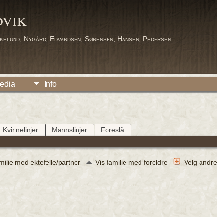
dvik
kelund, Nygård, Edvardsen, Sørensen, Hansen, Pedersen
edia
Info
Kvinnelinjer
Mannslinjer
Foreslå
amilie med ektefelle/partner
Vis familie med foreldre
Velg andre