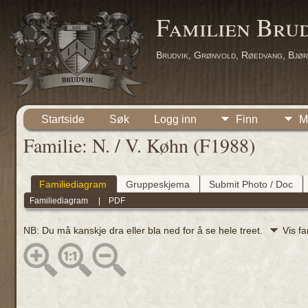
Familien Bru
Brudvik, Grønvold, Røedvang, Bjør
Startside
Søk
Logg inn
Finn
M
Familie: N. / V. Køhn (F1988)
Familiediagram
Gruppeskjema
Submit Photo / Doc
Familiediagram
|
PDF
NB: Du må kanskje dra eller bla ned for å se hele treet.
Vis f