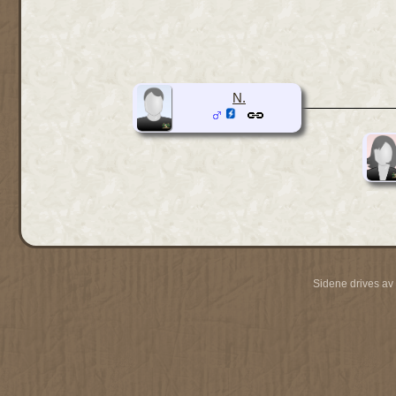
N.
Sidene drives av