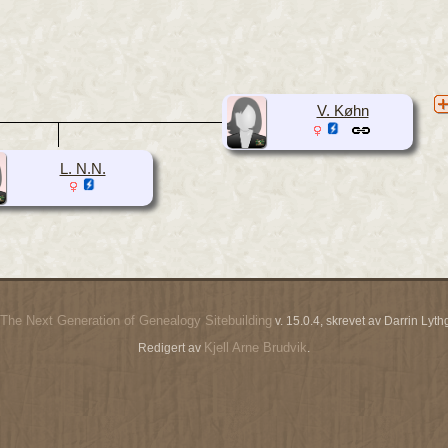
V. Køhn
L. N.N.
The Next Generation of Genealogy Sitebuilding
v. 15.0.4, skrevet av Darrin Ly
Kjell Arne Brudvik
Redigert av
.