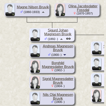
Olina Jacobsdatter
Magne Nilsen Bruvik
Fossdal
(1860-1933)
(1870-1957)
Sigurd Johan
Magnesen Bruvik
(1892- )
Andreas Magnesen
S
Bruvik
(1900- )
Borghild
Magnesdatter Bruvik
(1902- )
S
Sigrid Magnesdatter
Bruvik
(1904- )
Nils Olai Magnesen
Bruvik
(1906- )