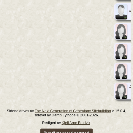
J
F
Sidene drives av
The Next Generation of Genealogy Sitebuilding
v. 15.0.4,
skrevet av Darrin Lythgoe © 2001-2026.
Redigert av
Kjell Arne Brudvik
.
Bytt til standard nettsted